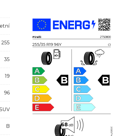
etní
Pirelli
2750800
255
255/35 R19 96Y
C1
35
A
A
19
B
B
B
B
C
C
96
D
D
E
E
 SUV
68
dB
B
2020/740