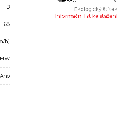
A
B
C
B
Ekologický štítek
Informační list ke stažení
68
m/h)
BMW
Ano