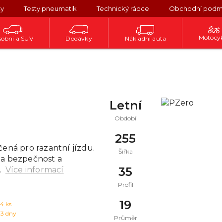
ky
Testy pneumatik
Technický rádce
Obchodní podm
Motocy
obní a SUV
Dodávky
Nákladní auta
Letní
Období
255
ená pro razantní jízdu.
Šířka
na bezpečnost a
35
.
Více informací
Profil
19
14
ks
 3 dny
Průměr