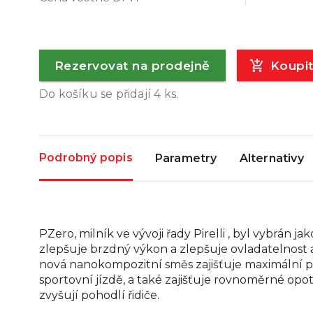
Rezervovat na prodejně
Koupi
Do košíku se přidají
4
ks.
Podrobný popis
Parametry
Alternativy
PZero, milník ve vývoji řady Pirelli , byl vybrán
zlepšuje brzdný výkon a zlepšuje ovladatelnost 
nová nanokompozitní směs zajišťuje maximální přil
sportovní jízdě, a také zajišťuje rovnoměrné opot
zvyšují pohodlí řidiče.