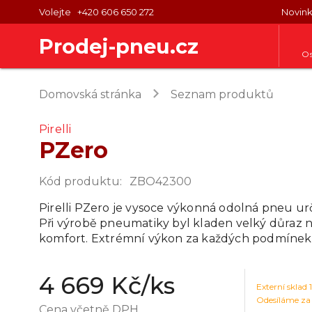
Volejte
+420 606 650 272
Novin
Prodej-pneu.cz
Os
keyboard_arrow_right
Domovská stránka
Seznam produktů
Pirelli
PZero
Kód produktu
:
ZBO42300
Pirelli PZero je vysoce výkonná odolná pneu urč
Při výrobě pneumatiky byl kladen velký důraz 
komfort. Extrémní výkon za každých podmínek
4 669 Kč
/ks
Externí sklad
Odesíláme za
Cena včetně DPH