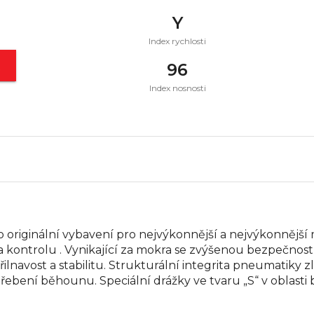
Y
Index rychlosti
t
96
Index nosnosti
 jako originální vybavení pro nejvýkonnější a nejvýkonněj
a kontrolu . Vynikající za mokra se zvýšenou bezpečnost
navost a stabilitu. Strukturální integrita pneumatiky zl
řebení běhounu. Speciální drážky ve tvaru „S“ v oblasti 