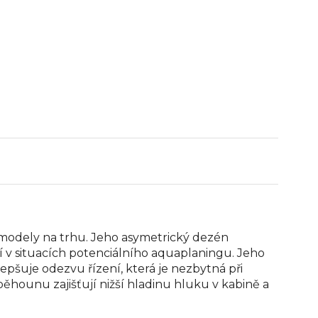
ší modely na trhu. Jeho asymetrický dezén
í v situacích potenciálního aquaplaningu. Jeho
epšuje odezvu řízení, která je nezbytná při
běhounu zajišťují nižší hladinu hluku v kabině a