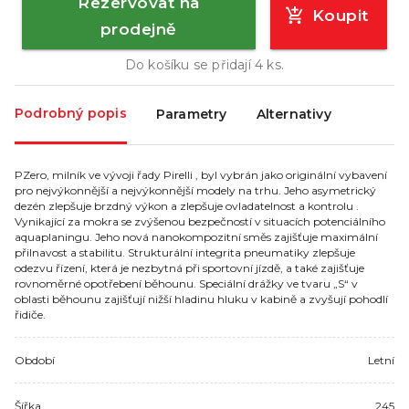
Rezervovat na
Koupit
prodejně
Do košíku se přidají
4
ks.
Podrobný popis
Parametry
Alternativy
PZero, milník ve vývoji řady Pirelli , byl vybrán jako originální vybavení
pro nejvýkonnější a nejvýkonnější modely na trhu. Jeho asymetrický
dezén zlepšuje brzdný výkon a zlepšuje ovladatelnost a kontrolu .
Vynikající za mokra se zvýšenou bezpečností v situacích potenciálního
aquaplaningu. Jeho nová nanokompozitní směs zajišťuje maximální
přilnavost a stabilitu. Strukturální integrita pneumatiky zlepšuje
odezvu řízení, která je nezbytná při sportovní jízdě, a také zajišťuje
rovnoměrné opotřebení běhounu. Speciální drážky ve tvaru „S“ v
oblasti běhounu zajišťují nižší hladinu hluku v kabině a zvyšují pohodlí
řidiče.
Období
Letní
Šířka
245