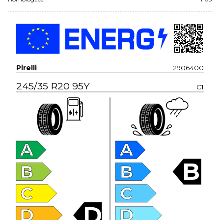
Pirelli
2906400
245/35 R20 95Y
C1
A
A
B
B
B
C
C
D
D
D