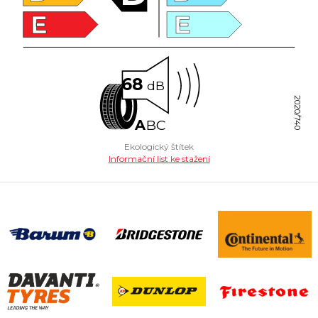
E
E
68
dB
2020/740
A
B
C
Ekologický štítek
Informační list ke stažení