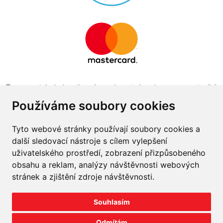
Tento projekt byl realizován za finanční podpory z prostředků
státního rozpočtu prostřednictvím Ministerstva průmyslu a
Používáme soubory cookies
obchodu v programu The Country for the Future
Tyto webové stránky používají soubory cookies a
další sledovací nástroje s cílem vylepšení
uživatelského prostředí, zobrazení přizpůsobeného
obsahu a reklam, analýzy návštěvnosti webových
Napište nám
stránek a zjištění zdroje návštěvnosti.
Slovník o pneumatikách
Souhlasím
Velkoobchod
Odmítám