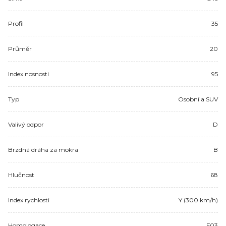
Profil
35
Průměr
20
Index nosnosti
95
Typ
Osobní a SUV
Valivý odpor
D
Brzdná dráha za mokra
B
Hlučnost
68
Index rychlosti
Y (300 km/h)
Homologace
F03