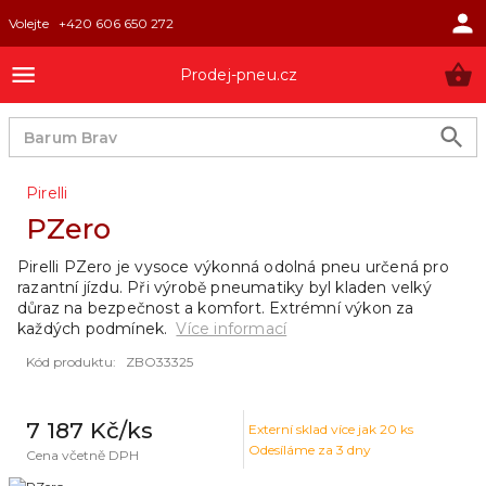
Volejte
+420 606 650 272
Prodej-pneu.cz
Pirelli
PZero
Pirelli PZero je vysoce výkonná odolná pneu určená pro
razantní jízdu. Při výrobě pneumatiky byl kladen velký
důraz na bezpečnost a komfort. Extrémní výkon za
každých podmínek.
Více informací
Kód produktu
:
ZBO33325
7 187 Kč
/ks
Externí sklad
více jak 20 ks
Odesíláme za 3 dny
Cena včetně DPH