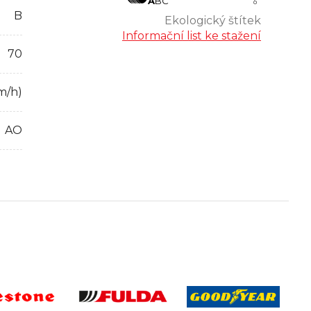
A
B
C
B
Ekologický štítek
Informační list ke stažení
70
m/h)
AO