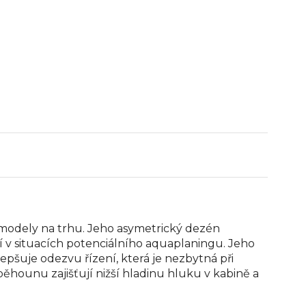
ší modely na trhu. Jeho asymetrický dezén
í v situacích potenciálního aquaplaningu. Jeho
epšuje odezvu řízení, která je nezbytná při
běhounu zajišťují nižší hladinu hluku v kabině a