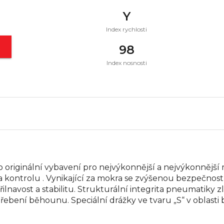
Y
Index rychlosti
t
98
Index nosnosti
 jako originální vybavení pro nejvýkonnější a nejvýkonněj
a kontrolu . Vynikající za mokra se zvýšenou bezpečnost
navost a stabilitu. Strukturální integrita pneumatiky zl
řebení běhounu. Speciální drážky ve tvaru „S“ v oblasti 