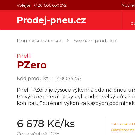
Volejte
+420 606 650 272
Novin
Prodej-pneu.cz
Os
keyboard_arrow_right
Domovská stránka
Seznam produktů
Pirelli
PZero
Kód produktu
:
ZBO33252
Pirelli PZero je vysoce výkonná odolná pneu urč
Při výrobě pneumatiky byl kladen velký důraz 
komfort. Extrémní výkon za každých podmínek
6 678 Kč
/ks
Externí sklad
Odesíláme za
Cena včetně DPH