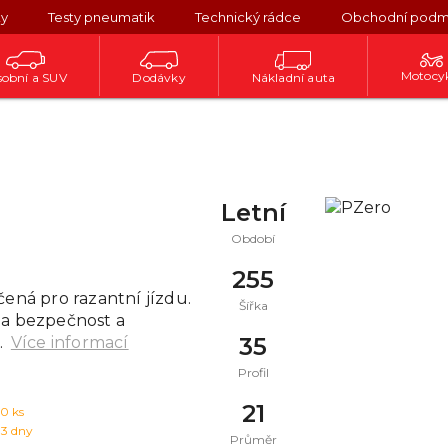
ky
Testy pneumatik
Technický rádce
Obchodní podm
Motocy
obní a SUV
Dodávky
Nákladní auta
Letní
Období
255
ená pro razantní jízdu.
Šířka
na bezpečnost a
35
.
Více informací
Profil
21
10
ks
 3 dny
Průměr