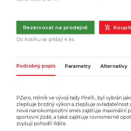
Rezervovat na prodejně
Koupi
Do košíku se přidají
4
ks.
Podrobný popis
Parametry
Alternativy
PZero, milník ve vývoji řady Pirelli , byl vybrán
zlepšuje brzdný výkon a zlepšuje ovladatelnost 
nová nanokompozitní směs zajišťuje maximální přil
sportovní jízdě, a také zajišťuje rovnoměrné opot
zvyšují pohodlí řidiče.