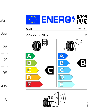
etní
Pirelli
2764300
255
255/35 R21 98Y
C1
35
A
A
21
B
B
B
C
C
C
98
D
D
E
E
 SUV
70
dB
C
2020/740