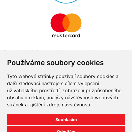
Tento projekt byl realizován za finanční podpory z prostředků
státního rozpočtu prostřednictvím Ministerstva průmyslu a
Používáme soubory cookies
obchodu v programu The Country for the Future
Tyto webové stránky používají soubory cookies a
další sledovací nástroje s cílem vylepšení
uživatelského prostředí, zobrazení přizpůsobeného
obsahu a reklam, analýzy návštěvnosti webových
Napište nám
stránek a zjištění zdroje návštěvnosti.
Slovník o pneumatikách
Souhlasím
Velkoobchod
Odmítám