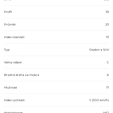
Profil
35
Průměr
23
Index nosnosti
111
Typ
Osobní a SUV
Valivý odpor
C
Brzdná dráha za mokra
A
Hlučnost
71
Index rychlosti
Y (300 km/h)
Homologace
MO