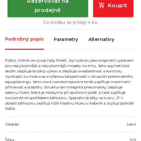
Rezervovat na
Koupit
prodejně
Do košíku se přidají
4
ks.
Podrobný popis
Parametry
Alternativy
PZero, milník ve vývoji řady Pirelli , byl vybrán jako originální vybavení
pro nejvýkonnější a nejvýkonnější modely na trhu. Jeho asymetrický
dezén zlepšuje brzdný výkon a zlepšuje ovladatelnost a kontrolu .
Vynikající za mokra se zvýšenou bezpečností v situacích potenciálního
aquaplaningu. Jeho nová nanokompozitní směs zajišťuje maximální
přilnavost a stabilitu. Strukturální integrita pneumatiky zlepšuje
odezvu řízení, která je nezbytná při sportovní jízdě, a také zajišťuje
rovnoměrné opotřebení běhounu. Speciální drážky ve tvaru „S“ v
oblasti běhounu zajišťují nižší hladinu hluku v kabině a zvyšují pohodlí
řidiče.
Období
Letní
Šířka
325