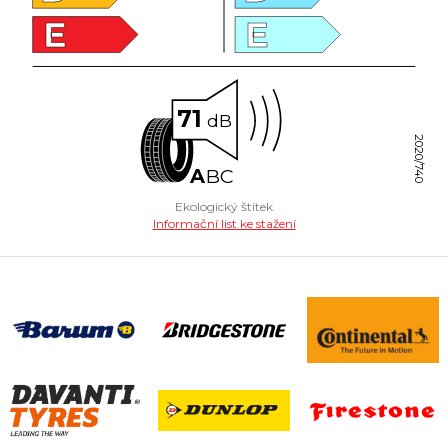
E
E
71
dB
2020/740
A
B
C
Ekologický štítek
Informační list ke stažení