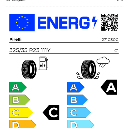
Pirelli
2710300
325/35 R23 111Y
C1
A
A
A
B
B
C
C
C
D
D