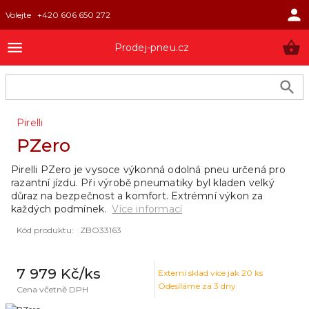
Volejte
+420 606 650 272
Prodej-pneu.cz
Pirelli
PZero
Pirelli PZero je vysoce výkonná odolná pneu určená pro
razantní jízdu. Při výrobě pneumatiky byl kladen velký
důraz na bezpečnost a komfort. Extrémní výkon za
každých podmínek.
Více informací
Kód produktu
:
ZBO33163
7 979 Kč
/ks
Externí sklad
více jak 20 ks
Odesíláme za 3 dny
Cena včetně DPH