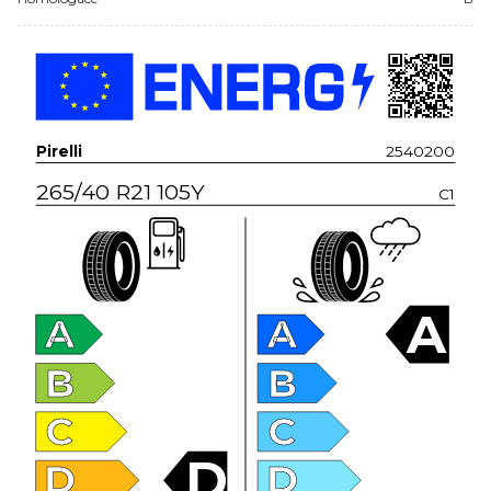
Pirelli
2540200
265/40 R21 105Y
C1
A
A
A
B
B
C
C
D
D
D