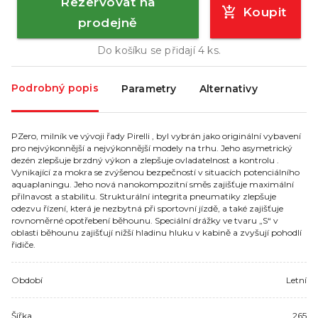
Rezervovat na
Koupit
prodejně
Do košíku se přidají
4
ks.
Podrobný popis
Parametry
Alternativy
PZero, milník ve vývoji řady Pirelli , byl vybrán jako originální vybavení
pro nejvýkonnější a nejvýkonnější modely na trhu. Jeho asymetrický
dezén zlepšuje brzdný výkon a zlepšuje ovladatelnost a kontrolu .
Vynikající za mokra se zvýšenou bezpečností v situacích potenciálního
aquaplaningu. Jeho nová nanokompozitní směs zajišťuje maximální
přilnavost a stabilitu. Strukturální integrita pneumatiky zlepšuje
odezvu řízení, která je nezbytná při sportovní jízdě, a také zajišťuje
rovnoměrné opotřebení běhounu. Speciální drážky ve tvaru „S“ v
oblasti běhounu zajišťují nižší hladinu hluku v kabině a zvyšují pohodlí
řidiče.
Období
Letní
Šířka
265