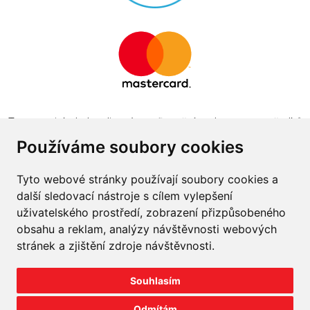
Tento projekt byl realizován za finanční podpory z prostředků
státního rozpočtu prostřednictvím Ministerstva průmyslu a
Používáme soubory cookies
obchodu v programu The Country for the Future
Tyto webové stránky používají soubory cookies a
další sledovací nástroje s cílem vylepšení
uživatelského prostředí, zobrazení přizpůsobeného
obsahu a reklam, analýzy návštěvnosti webových
Napište nám
stránek a zjištění zdroje návštěvnosti.
Slovník o pneumatikách
Souhlasím
Velkoobchod
Odmítám