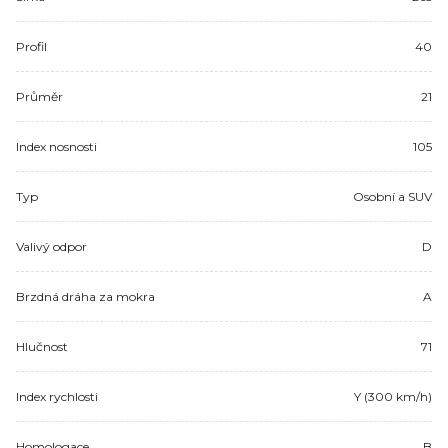
Profil
40
Průměr
21
Index nosnosti
105
Typ
Osobní a SUV
Valivý odpor
D
Brzdná dráha za mokra
A
Hlučnost
71
Index rychlosti
Y (300 km/h)
Homologace
B