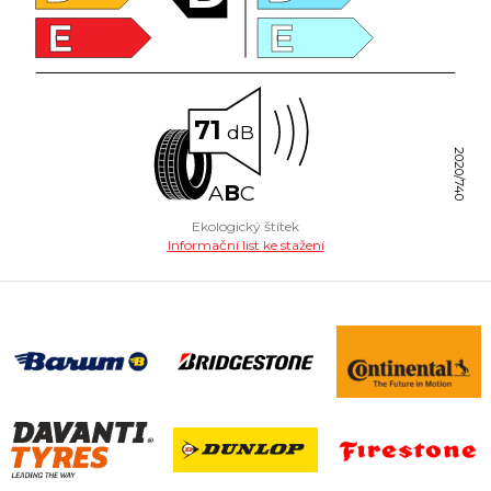
E
E
71
dB
2020/740
A
B
C
Ekologický štítek
Informační list ke stažení