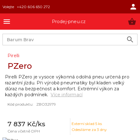
Volejte
+420 606 650 272
Prodej-pneu.cz
Pirelli
PZero
Pirelli PZero je vysoce výkonná odolná pneu určená pro
razantní jízdu. Při výrobě pneumatiky byl kladen velký
důraz na bezpečnost a komfort. Extrémní výkon za
každých podmínek.
Více informací
Kód produktu
:
ZBO32979
7 837 Kč
/ks
Externí sklad
5
ks
Odesíláme za 3 dny
Cena včetně DPH