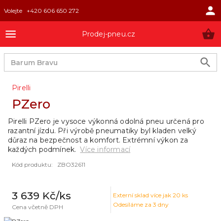
Volejte
+420 606 650 272
Prodej-pneu.cz
Pirelli
PZero
Pirelli PZero je vysoce výkonná odolná pneu určená pro
razantní jízdu. Při výrobě pneumatiky byl kladen velký
důraz na bezpečnost a komfort. Extrémní výkon za
každých podmínek.
Více informací
Kód produktu
:
ZBO32611
3 639 Kč
/ks
Externí sklad
více jak 20 ks
Odesíláme za 3 dny
Cena včetně DPH