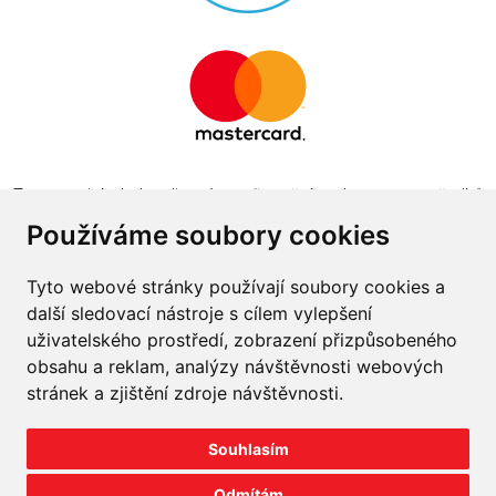
Tento projekt byl realizován za finanční podpory z prostředků
státního rozpočtu prostřednictvím Ministerstva průmyslu a
Používáme soubory cookies
obchodu v programu The Country for the Future
Tyto webové stránky používají soubory cookies a
další sledovací nástroje s cílem vylepšení
uživatelského prostředí, zobrazení přizpůsobeného
obsahu a reklam, analýzy návštěvnosti webových
Napište nám
stránek a zjištění zdroje návštěvnosti.
Slovník o pneumatikách
Souhlasím
Velkoobchod
Odmítám