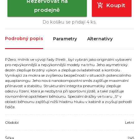
Rezervovat na
Koupit
prodejně
Do košíku se přidají
4
ks.
Podrobný popis
Parametry
Alternativy
PZero, milník ve vývoji řady Pirelli , byl vybrán jako originální vybavení
pro nejvýkonnější a nejvýkonnější modely na trhu. Jeho asymetrický
dezén zlepšuje brzdný výkon a zlepšuje ovladatelnost a kontrolu .
Vynikající za mokra se zvýšenou bezpečností v situacích potenciálního
aquaplaningu. Jeho nová nanokompozitní směs zajišťuje maximální
přilnavost a stabilitu. Strukturální integrita pneumatiky zlepšuje
odezvu řízení, která je nezbytná při sportovní jízdě, a také zajišťuje
rovnoměrné opotřebení běhounu. Speciální drážky ve tvaru „S“ v
oblasti běhounu zajišťují nižší hladinu hluku v kabině a zvyšují pohodlí
řidiče.
Období
Letní
Šířka
245