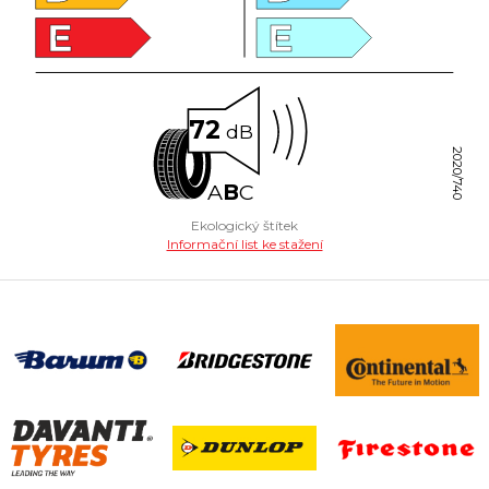
E
E
72
dB
2020/740
A
B
C
Ekologický štítek
Informační list ke stažení