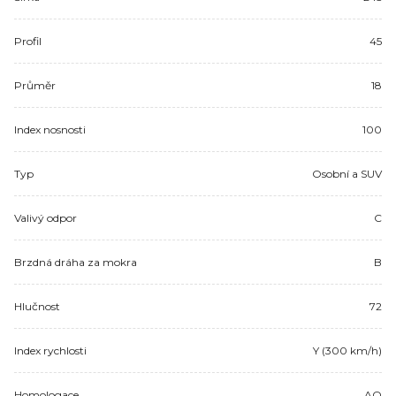
Profil
45
Průměr
18
Index nosnosti
100
Typ
Osobní a SUV
Valivý odpor
C
Brzdná dráha za mokra
B
Hlučnost
72
Index rychlosti
Y (300 km/h)
Homologace
AO