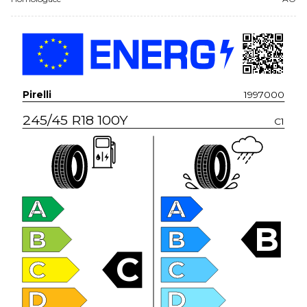
Pirelli
1997000
245/45 R18 100Y
C1
A
A
B
B
B
C
C
C
D
D