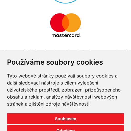
Tento projekt byl realizován za finanční podpory z prostředků
státního rozpočtu prostřednictvím Ministerstva průmyslu a
Používáme soubory cookies
obchodu v programu The Country for the Future
Tyto webové stránky používají soubory cookies a
další sledovací nástroje s cílem vylepšení
uživatelského prostředí, zobrazení přizpůsobeného
obsahu a reklam, analýzy návštěvnosti webových
Napište nám
stránek a zjištění zdroje návštěvnosti.
Slovník o pneumatikách
Souhlasím
Velkoobchod
Odmítám