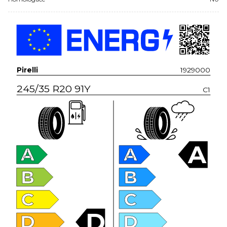
Pirelli
1929000
245/35 R20 91Y
C1
A
A
A
B
B
C
C
D
D
D