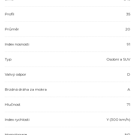
Profil
35
Průměr
20
Index nosnosti
91
Typ
Osobní a SUV
Valivý odpor
D
Brzdná dráha za mokra
A
Hlučnost
71
Index rychlosti
Y (300 km/h)
Homologace
N0