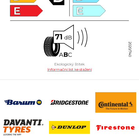
E
E
71
dB
2020/740
A
B
C
Ekologický štítek
Informační list ke stažení