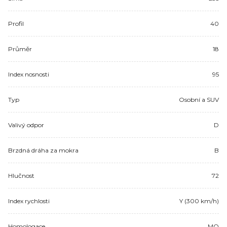
Profil
40
Průměr
18
Index nosnosti
95
Typ
Osobní a SUV
Valivý odpor
D
Brzdná dráha za mokra
B
Hlučnost
72
Index rychlosti
Y (300 km/h)
Homologace
MO