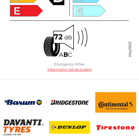
E
E
72
dB
2020/740
A
B
C
Ekologický štítek
Informační list ke stažení