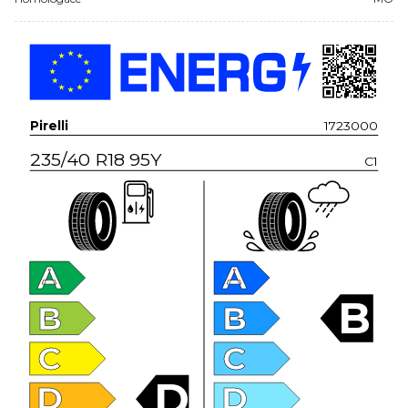
Pirelli
1723000
235/40 R18 95Y
C1
A
A
B
B
B
C
C
D
D
D