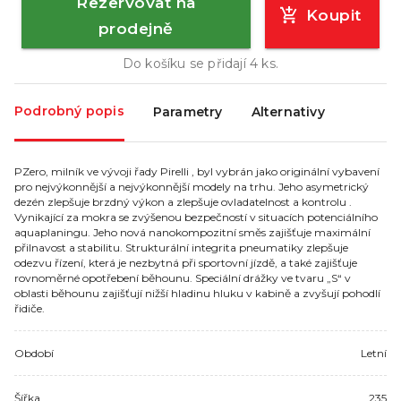
Rezervovat na
Koupit
prodejně
Do košíku se přidají
4
ks.
Podrobný popis
Parametry
Alternativy
PZero, milník ve vývoji řady Pirelli , byl vybrán jako originální vybavení
pro nejvýkonnější a nejvýkonnější modely na trhu. Jeho asymetrický
dezén zlepšuje brzdný výkon a zlepšuje ovladatelnost a kontrolu .
Vynikající za mokra se zvýšenou bezpečností v situacích potenciálního
aquaplaningu. Jeho nová nanokompozitní směs zajišťuje maximální
přilnavost a stabilitu. Strukturální integrita pneumatiky zlepšuje
odezvu řízení, která je nezbytná při sportovní jízdě, a také zajišťuje
rovnoměrné opotřebení běhounu. Speciální drážky ve tvaru „S“ v
oblasti běhounu zajišťují nižší hladinu hluku v kabině a zvyšují pohodlí
řidiče.
Období
Letní
Šířka
235