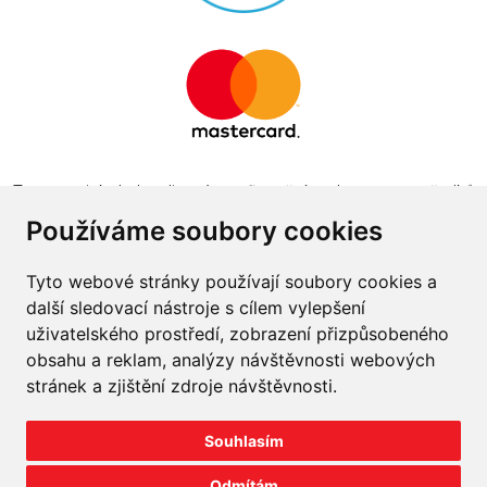
Tento projekt byl realizován za finanční podpory z prostředků
státního rozpočtu prostřednictvím Ministerstva průmyslu a
Používáme soubory cookies
obchodu v programu The Country for the Future
Tyto webové stránky používají soubory cookies a
další sledovací nástroje s cílem vylepšení
uživatelského prostředí, zobrazení přizpůsobeného
obsahu a reklam, analýzy návštěvnosti webových
Napište nám
stránek a zjištění zdroje návštěvnosti.
Slovník o pneumatikách
Souhlasím
Velkoobchod
Odmítám