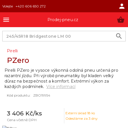
Volejte
+420 606 650 272
Prodej-pneu.cz
Pirelli
PZero
Pirelli PZero je vysoce výkonná odolná pneu určená pro
razantní jízdu. Při výrobě pneumatiky byl kladen velký
důraz na bezpečnost a komfort. Extrémní výkon za
každých podmínek.
Více informací
Kód produktu
:
ZBO19954
3 406 Kč
/ks
Externí sklad
18
ks
Odesíláme za 3 dny
Cena včetně DPH