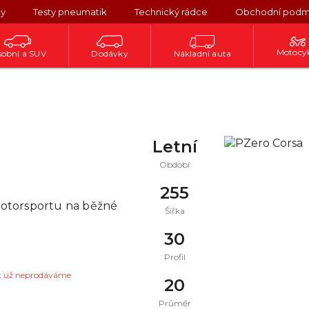
ky
Testy pneumatik
Technický rádce
Obchodní podm
Motocy
obní a SUV
Dodávky
Nákladní auta
Letní
Období
255
 motorsportu na běžné
Šířka
30
Profil
t už neprodáváme
20
Průměr