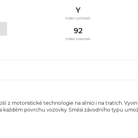
Y
Index rychlosti
t
92
Index nosnosti
í z motoristické technologie na silnici i na tratích. Vyvi
 na každém povrchu vozovky. Směsi závodního typu umož