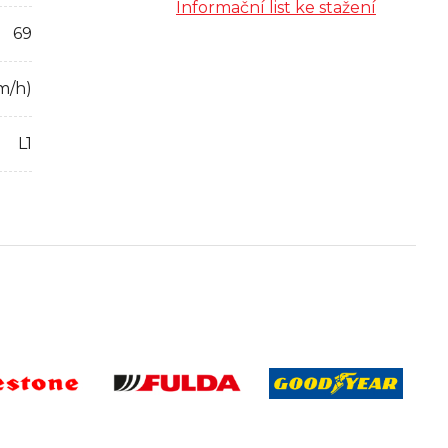
Informační list ke stažení
69
m/h)
L1