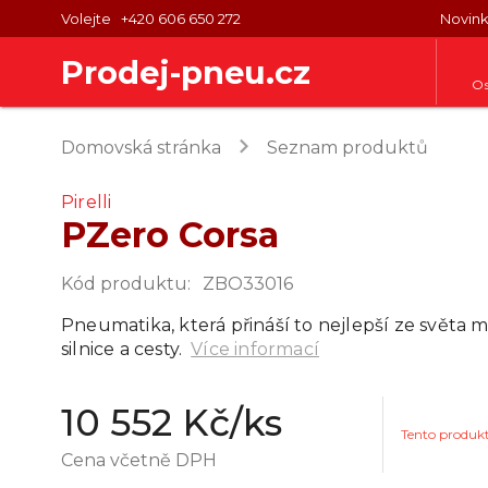
Volejte
+420 606 650 272
Novin
Prodej-pneu.cz
Os
keyboard_arrow_right
Domovská stránka
Seznam produktů
Pirelli
PZero Corsa
Kód produktu
:
ZBO33016
Pneumatika, která přináší to nejlepší ze světa
silnice a cesty.
Více informací
10 552 Kč
/ks
Tento produk
Cena včetně DPH