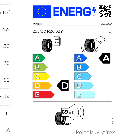
etní
Pirelli
2560800
255
255/30 R20 92Y
C1
30
A
A
A
20
B
B
C
C
92
D
D
D
E
E
 SUV
69
dB
D
2020/740
A
B
C
A
Ekologický štítek