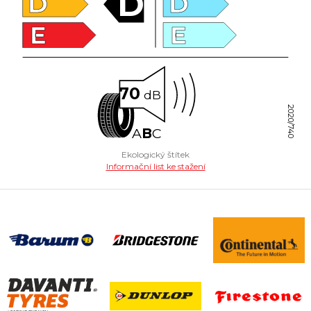
D
D
D
E
E
70
dB
2020/740
A
B
C
Ekologický štítek
Informační list ke stažení