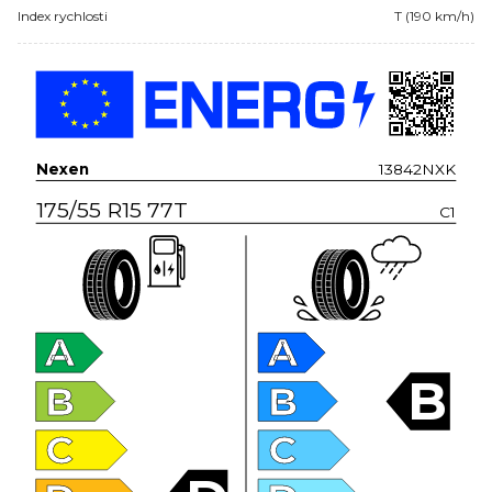
Index rychlosti
T (190 km/h)
Nexen
13842NXK
175/55 R15 77T
C1
A
A
B
B
B
C
C