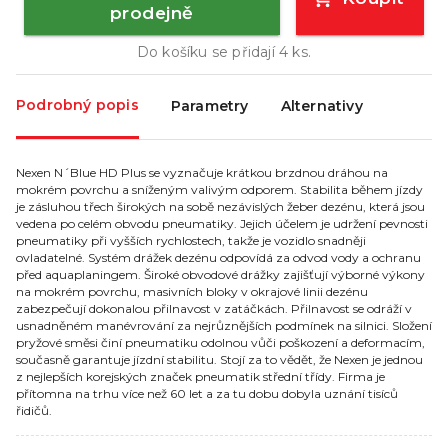
prodejně
Do košíku se přidají
4
ks.
Podrobný popis
Parametry
Alternativy
Nexen N´Blue HD Plus se vyznačuje krátkou brzdnou dráhou na
mokrém povrchu a sníženým valivým odporem. Stabilita během jízdy
je zásluhou třech širokých na sobě nezávislých žeber dezénu, která jsou
vedena po celém obvodu pneumatiky. Jejich účelem je udržení pevnosti
pneumatiky při vyšších rychlostech, takže je vozidlo snadněji
ovladatelné. Systém drážek dezénu odpovídá za odvod vody a ochranu
před aquaplaningem. Široké obvodové drážky zajišťují výborné výkony
na mokrém povrchu, masivních bloky v okrajové linii dezénu
zabezpečují dokonalou přilnavost v zatáčkách. Přilnavost se odráží v
usnadněném manévrování za nejrůznějších podmínek na silnici. Složení
pryžové směsi činí pneumatiku odolnou vůči poškození a deformacím,
současně garantuje jízdní stabilitu. Stojí za to vědět, že Nexen je jednou
z nejlepších korejských značek pneumatik střední třídy. Firma je
přítomna na trhu více než 60 let a za tu dobu dobyla uznání tisíců
řidičů.