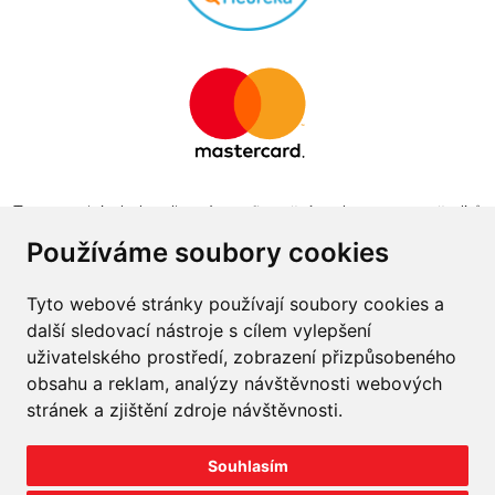
Tento projekt byl realizován za finanční podpory z prostředků
státního rozpočtu prostřednictvím Ministerstva průmyslu a
Používáme soubory cookies
obchodu v programu The Country for the Future
Tyto webové stránky používají soubory cookies a
další sledovací nástroje s cílem vylepšení
uživatelského prostředí, zobrazení přizpůsobeného
obsahu a reklam, analýzy návštěvnosti webových
Napište nám
stránek a zjištění zdroje návštěvnosti.
Slovník o pneumatikách
Souhlasím
Velkoobchod