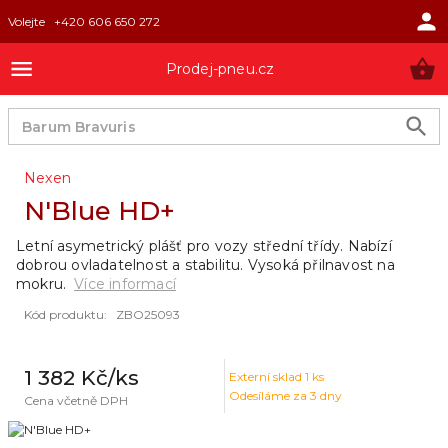
Volejte
+420 606 650 272
Prodej-pneu.cz
Nexen
N'Blue HD+
Letní asymetrický plášť pro vozy střední třídy. Nabízí
dobrou ovladatelnost a stabilitu. Vysoká přilnavost na
mokru.
Více informací
Kód produktu
:
ZBO25093
1 382 Kč
/ks
Externí sklad
1
ks
Odesíláme za 3 dny
Cena včetně DPH