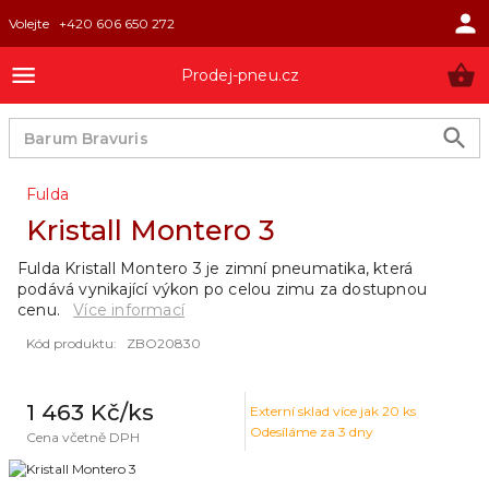
Volejte
+420 606 650 272
Prodej-pneu.cz
Fulda
Kristall Montero 3
Fulda Kristall Montero 3 je zimní pneumatika, která
podává vynikající výkon po celou zimu za dostupnou
cenu.
Více informací
Kód produktu
:
ZBO20830
1 463 Kč
/ks
Externí sklad
více jak 20 ks
Odesíláme za 3 dny
Cena včetně DPH