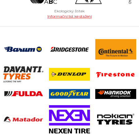
A
B
C
Ekologický štítek
Informační list ke stažení