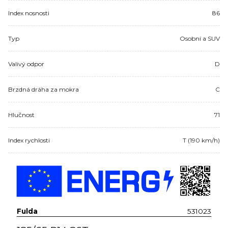
Index nosnosti
86
Typ
Osobní a SUV
Valivý odpor
D
Brzdná dráha za mokra
C
Hlučnost
71
Index rychlosti
T (190 km/h)
Fulda
531023