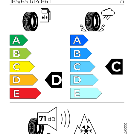
185/65 R14 86T
C1
A
A
B
B
C
C
C
D
D
D
E
E
71
dB
2020/740