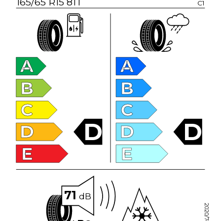
165/65 R15 81T
C1
A
A
B
B
C
C
D
D
D
D
E
E
71
dB
2020/740