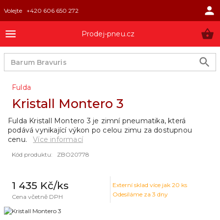
Volejte
+420 606 650 272
Prodej-pneu.cz
Fulda
Kristall Montero 3
Fulda Kristall Montero 3 je zimní pneumatika, která
podává vynikající výkon po celou zimu za dostupnou
cenu.
Více informací
Kód produktu
:
ZBO20778
1 435 Kč
/ks
Externí sklad
více jak 20 ks
Odesíláme za 3 dny
Cena včetně DPH