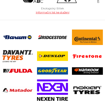
A
B
C
Ekologický štítek
Informační list ke stažení