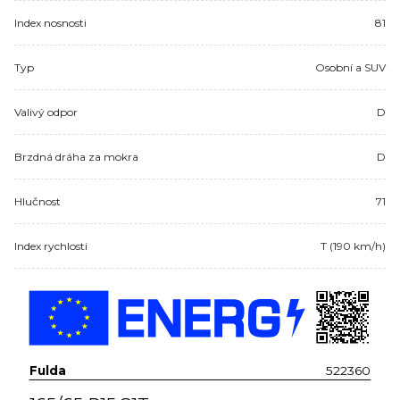
Index nosnosti
81
Typ
Osobní a SUV
Valivý odpor
D
Brzdná dráha za mokra
D
Hlučnost
71
Index rychlosti
T (190 km/h)
Fulda
522360