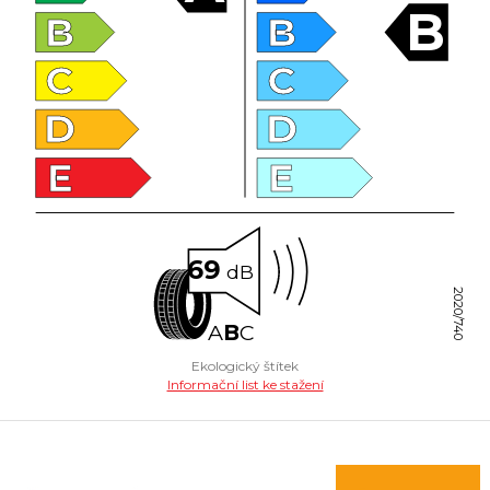
B
B
B
C
C
D
D
E
E
69
dB
2020/740
A
B
C
Ekologický štítek
Informační list ke stažení