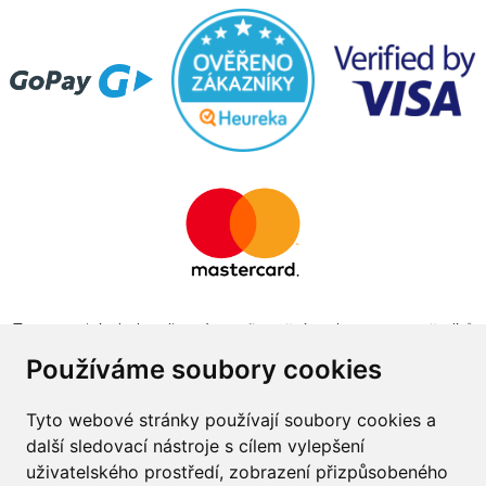
Tento projekt byl realizován za finanční podpory z prostředků
státního rozpočtu prostřednictvím Ministerstva průmyslu a
Používáme soubory cookies
obchodu v programu The Country for the Future
Tyto webové stránky používají soubory cookies a
další sledovací nástroje s cílem vylepšení
uživatelského prostředí, zobrazení přizpůsobeného