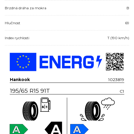
Brzdná dráha za mokra
B
Hlučnost
69
Index rychlosti
T (190 km/h)
Hankook
1023819
195/65 R15 91T
C1
A
A
A