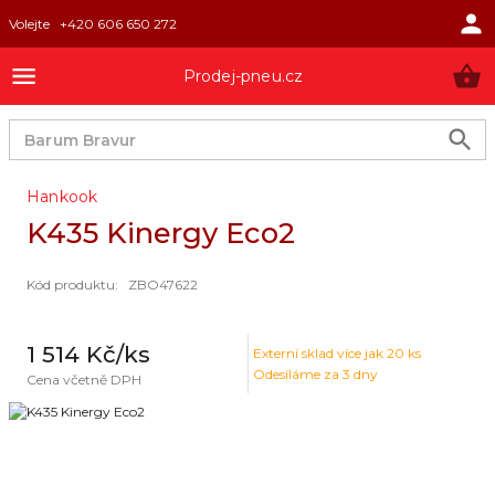
Volejte
+420 606 650 272
Prodej-pneu.cz
Hankook
K435 Kinergy Eco2
Kód produktu
:
ZBO47622
1 514 Kč
/ks
Externí sklad
více jak 20 ks
Odesíláme za 3 dny
Cena včetně DPH