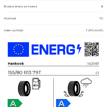
Brzdná dráha za mokra
B
Hlučnost
70
Index rychlosti
T (190 km/h)
Hankook
1021167
155/80 R13 79T
C1
A
A