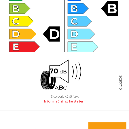
B
B
B
C
C
D
D
D
E
E
70
dB
2020/740
A
B
C
Ekologický štítek
Informační list ke stažení