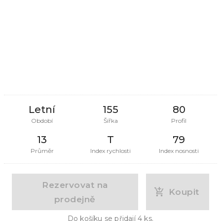
Letní
155
80
Období
Šířka
Profil
13
T
79
Průměr
Index rychlosti
Index nosnosti
Rezervovat na
Koupit
prodejně
Do košíku se přidají
4
ks.