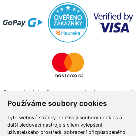
Tento projekt byl realizován za finanční podpory z prostředků
státního rozpočtu prostřednictvím Ministerstva průmyslu a
Používáme soubory cookies
obchodu v programu The Country for the Future
Tyto webové stránky používají soubory cookies a
další sledovací nástroje s cílem vylepšení
uživatelského prostředí, zobrazení přizpůsobeného