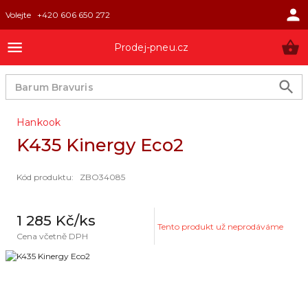
Volejte
+420 606 650 272
Prodej-pneu.cz
Hankook
K435 Kinergy Eco2
Kód produktu
:
ZBO34085
1 285 Kč
/ks
Tento produkt už neprodáváme
Cena včetně DPH