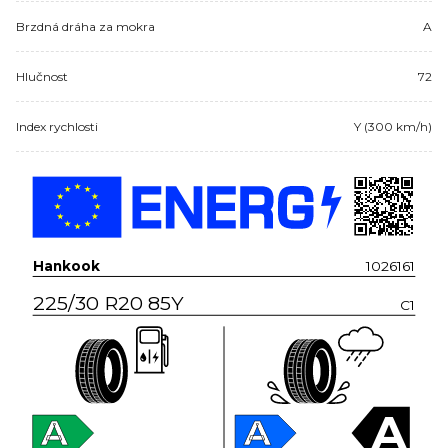
Brzdná dráha za mokra
A
Hlučnost
72
Index rychlosti
Y (300 km/h)
Hankook
1026161
225/30 R20 85Y
C1
A
A
A