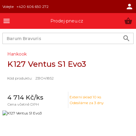
Volejte
+420 606 650 272
Prodej-pneu.cz
Hankook
K127 Ventus S1 Evo3
Kód produktu
:
ZBO41852
4 714 Kč
/ks
Externí sklad
10
ks
Odesíláme za 3 dny
Cena včetně DPH