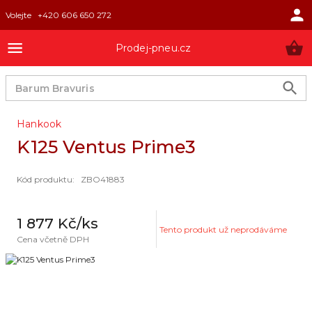
Volejte
+420 606 650 272
Prodej-pneu.cz
Hankook
K125 Ventus Prime3
Kód produktu
:
ZBO41883
1 877 Kč
/ks
Tento produkt už neprodáváme
Cena včetně DPH