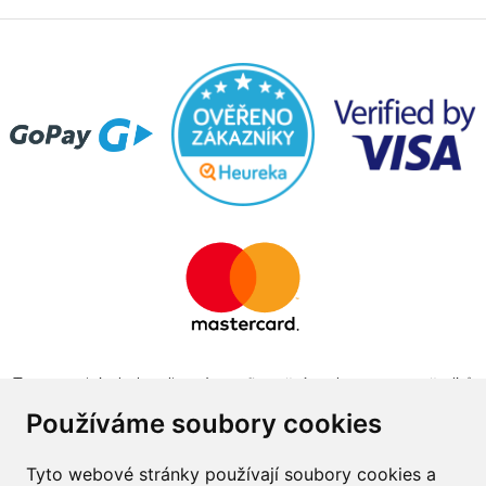
Tento projekt byl realizován za finanční podpory z prostředků
státního rozpočtu prostřednictvím Ministerstva průmyslu a
Používáme soubory cookies
obchodu v programu The Country for the Future
Tyto webové stránky používají soubory cookies a