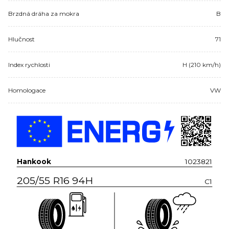
Brzdná dráha za mokra
B
Hlučnost
71
Index rychlosti
H (210 km/h)
Homologace
VW
Hankook
1023821
205/55 R16 94H
C1