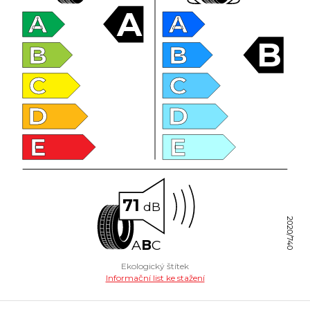
A
A
A
B
B
B
C
C
D
D
E
E
71
dB
2020/740
A
B
C
Ekologický štítek
Informační list ke stažení