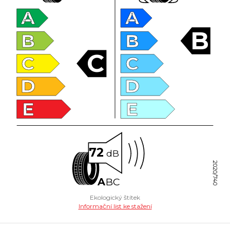
A
A
B
B
B
C
C
C
D
D
E
E
72
dB
2020/740
A
B
C
Ekologický štítek
Informační list ke stažení