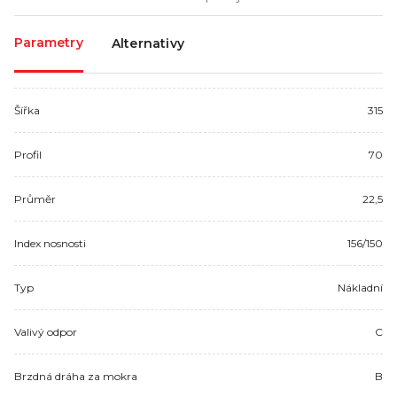
Parametry
Alternativy
Šířka
315
Profil
70
Průměr
22,5
Index nosnosti
156/150
Typ
Nákladní
Valivý odpor
C
Brzdná dráha za mokra
B