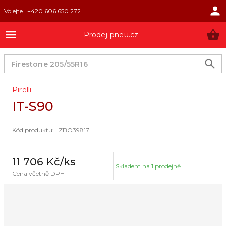
Volejte
+420 606 650 272
Prodej-pneu.cz
Pirelli
IT-S90
Kód produktu
:
ZBO39817
11 706 Kč
/ks
Skladem na
1 prodejně
Cena včetně DPH