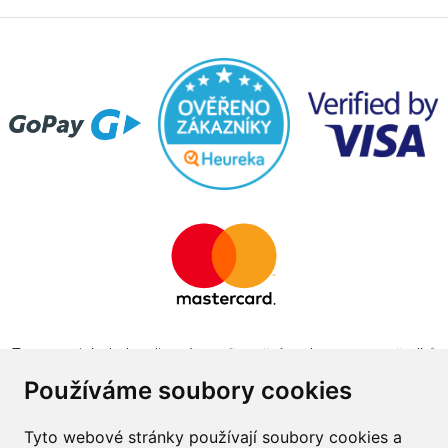
Tento projekt byl realizován za finanční podpory z prostředků
státního rozpočtu prostřednictvím Ministerstva průmyslu a
Používáme soubory cookies
obchodu v programu The Country for the Future
Tyto webové stránky používají soubory cookies a