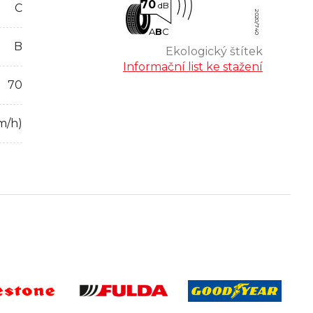
70
dB
C
2020/740
A
B
C
B
Ekologický štítek
Informační list ke stažení
70
m/h)