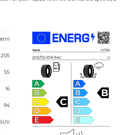
etní
Sava
547066
205
205/55 R16 94V
C1
55
A
A
16
B
B
B
C
C
C
94
D
D
E
E
 SUV