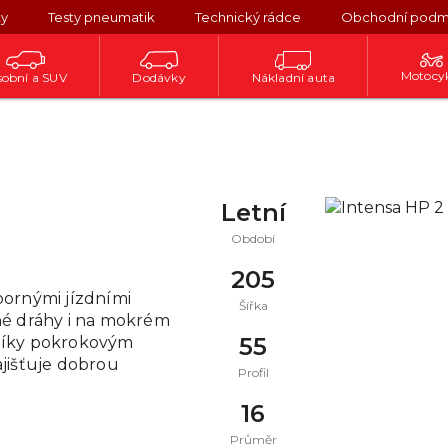
ky
Testy pneumatik
Technický rádce
Obchodní podm
Motocy
obní a SUV
Dodávky
Nákladní auta
Letní
Období
205
bornými jízdními
Šířka
né dráhy i na mokrém
55
Díky pokrokovým
jišťuje dobrou
Profil
16
Průměr