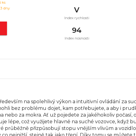
6
ks
V
 3 dny
Index rychlosti
t
94
Index nosnosti
ředevším na spolehlivý výkon a intuitivní ovládání za such
e mohli bez problému dojet, kam potřebujete, a aby i pr
cha nebo za mokra. Ať už pojedete za jakéhokoliv počasí,
nguje lépe, což využijete hlavně na suché vozovce, když
ré průběžně přizpůsobují stopu vnějším vlivům a vozidl
y co nejnižší, stejně tak jako tření. Díky tomu se můžete