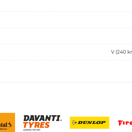
V (240 k