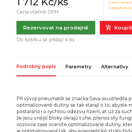
1 712 Kč
/ks
Externí sklad
Odesíláme za
Cena včetně DPH
Rezervovat na prodejně
Koupi
Do košíku se přidají
4
ks.
Podrobný popis
Parametry
Alternativy
Při vývoji pneumatik se značka Sava soustředila p
optimalizované dutiny se tak starají o to, abyst
postaráno i o rychlou odezvu řízení, ať už za su
že jsou vnější bloky okrajů tuhé, přenos síly fu
vozovce zase oceníte optimalizované dutiny, kte
je optimalizovaná tak, aby energetické ztráty byl