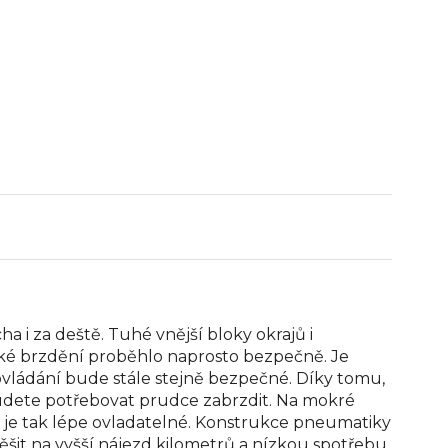
a i za deště. Tuhé vnější bloky okrajů i
udké brzdění proběhlo naprosto bezpečně. Je
 ovládání bude stále stejně bezpečné. Díky tomu,
 budete potřebovat prudce zabrzdit. Na mokré
o je tak lépe ovladatelné. Konstrukce pneumatiky
 těšit na vyšší nájezd kilometrů a nízkou spotřebu