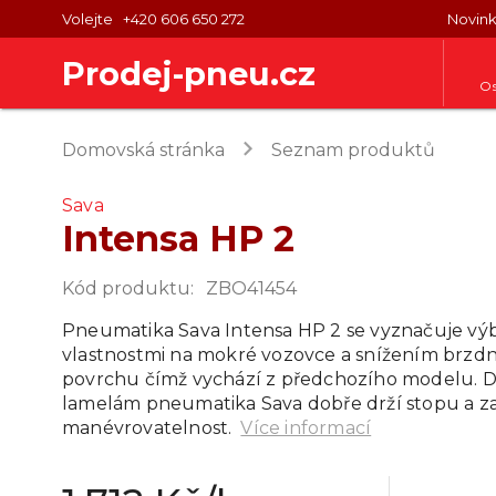
Volejte
+420 606 650 272
Novin
Prodej-pneu.cz
Os
keyboard_arrow_right
Domovská stránka
Seznam produktů
Sava
Intensa HP 2
Kód produktu
:
ZBO41454
Pneumatika Sava Intensa HP 2 se vyznačuje vý
vlastnostmi na mokré vozovce a snížením brzd
povrchu čímž vychází z předchozího modelu. 
lamelám pneumatika Sava dobře drží stopu a za
manévrovatelnost.
Více informací