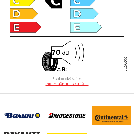
C
C
C
D
D
E
E
70
dB
2020/740
A
B
C
Ekologický štítek
Informační list ke stažení