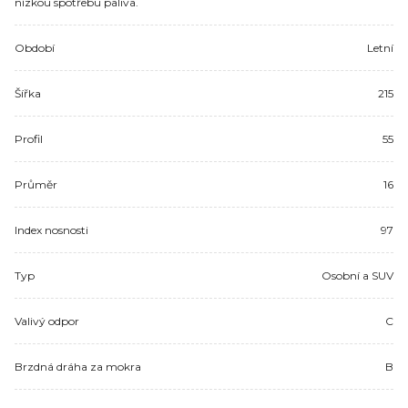
nízkou spotřebu paliva.
Období
Letní
Šířka
215
Profil
55
Průměr
16
Index nosnosti
97
Typ
Osobní a SUV
Valivý odpor
C
Brzdná dráha za mokra
B