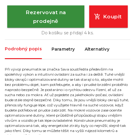
Rezervovat na
Koupit
prodejně
Do košíku se přidají
4
ks.
Podrobný popis
Parametry
Alternativy
Při vývoji pneumatik se značka Sava soustředila především na
spolehlivý výkon a intuitivní ovládání za sucha i za deště. Tuhé vnější
bloky okrajů i optimalizované dutiny se tak starají o to, abyste mohli
bez problému dojet, kam potřebujete, a aby i prudké brzdění proběhlo
naprosto bezpečně. Je postaráno i o rychlou odezvu řízení, ať už za
sucha nebo za mokra. Ať už pojedete za jakéhokoliv počasí, ovládání
bude stále stejně bezpečné. Díky tomu, že jsou vnější bloky okrajů tuhé,
přenos síly funguje lépe, což využijete hlavně na suché vozovce, když
budete potřebovat prudce zabrzdit. Na mokré vozovce zase oceníte
optimalizované dutiny, které průběžně přizpůsobují stopu vnějším
vlivům a vozidlo je tak lépe ovladatelné. Konstrukce pneumatiky je
optimalizovaná tak, aby energetické ztráty byly co nejnižší, stejně tak
jako tření. Díky tomu se můžete těšit na vyšší nájezd kilometrů a