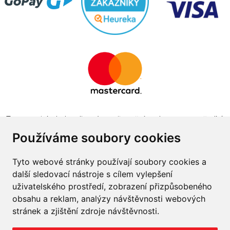
Tento projekt byl realizován za finanční podpory z prostředků
státního rozpočtu prostřednictvím Ministerstva průmyslu a
Používáme soubory cookies
obchodu v programu The Country for the Future
Tyto webové stránky používají soubory cookies a
další sledovací nástroje s cílem vylepšení
uživatelského prostředí, zobrazení přizpůsobeného
obsahu a reklam, analýzy návštěvnosti webových
Napište nám
stránek a zjištění zdroje návštěvnosti.
Slovník o pneumatikách