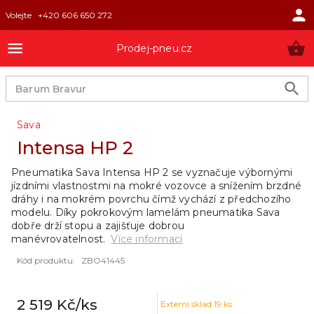
Volejte
+420 606 650 272
Prodej-pneu.cz
Sava
Intensa HP 2
Pneumatika Sava Intensa HP 2 se vyznačuje výbornými
jízdními vlastnostmi na mokré vozovce a snížením brzdné
dráhy i na mokrém povrchu čímž vychází z předchozího
modelu. Díky pokrokovým lamelám pneumatika Sava
dobře drží stopu a zajišťuje dobrou
manévrovatelnost.
Více informací
Kód produktu
:
ZBO41445
2 519 Kč
/ks
Externí sklad
19
ks