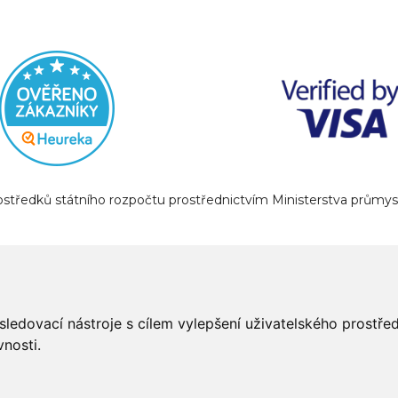
prostředků státního rozpočtu prostřednictvím Ministerstva prům
sledovací nástroje s cílem vylepšení uživatelského prostř
nosti.
Napište nám
Slovník o pneumatikách
Velkoobchod