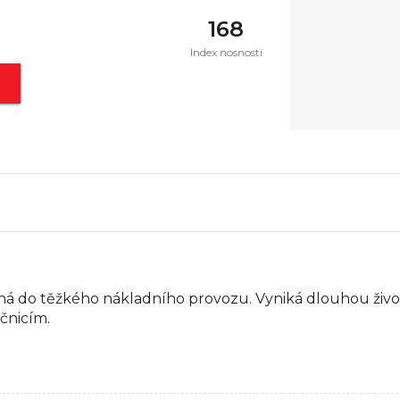
168
Index nosnosti
t
ná do těžkého nákladního provozu. Vyniká dlouhou život
čnicím.