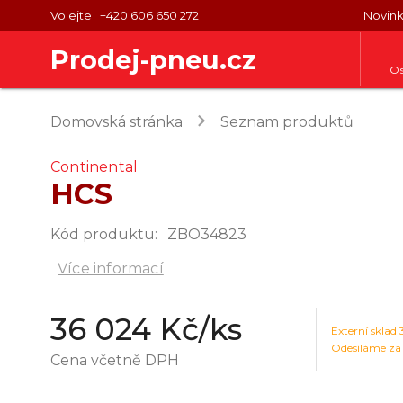
Volejte
+420 606 650 272
Novin
Prodej-pneu.cz
Os
keyboard_arrow_right
Domovská stránka
Seznam produktů
Continental
HCS
Kód produktu
:
ZBO34823
Více informací
36 024 Kč
/ks
Externí sklad
Odesíláme za
Cena včetně DPH