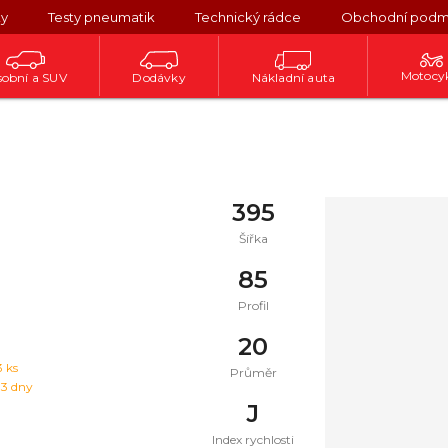
ky
Testy pneumatik
Technický rádce
Obchodní podm
Motocy
obní a SUV
Dodávky
Nákladní auta
395
Šířka
85
Profil
20
3
ks
Průměr
 3 dny
J
Index rychlosti