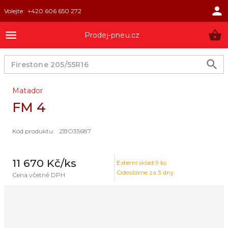
Volejte
+420 606 650 272
Prodej-pneu.cz
Matador
FM 4
Kód produktu
:
ZBO35687
11 670 Kč
/ks
Externí sklad
9
ks
Odesíláme za 3 dny
Cena včetně DPH