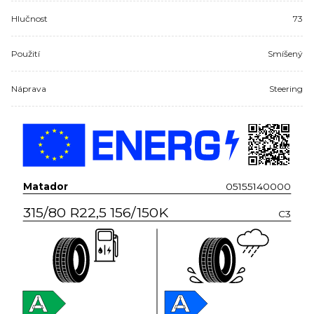
Hlučnost
73
Použití
Smíšený
Náprava
Steering
Matador
05155140000
315/80 R22,5 156/150K
C3
A
A