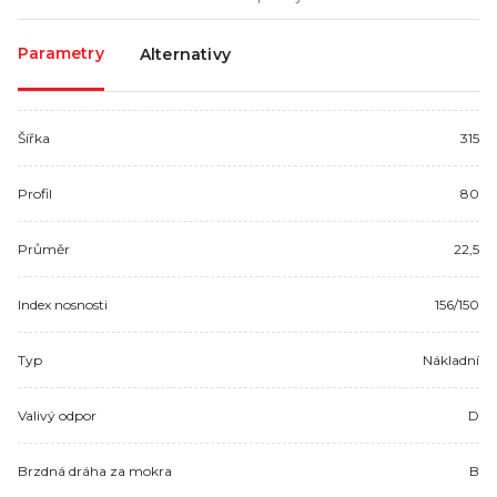
Parametry
Alternativy
Šířka
315
Profil
80
Průměr
22,5
Index nosnosti
156/150
Typ
Nákladní
Valivý odpor
D
Brzdná dráha za mokra
B