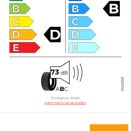
B
B
B
C
C
D
D
D
E
E
73
dB
2020/740
A
B
C
Ekologický štítek
Informační list ke stažení