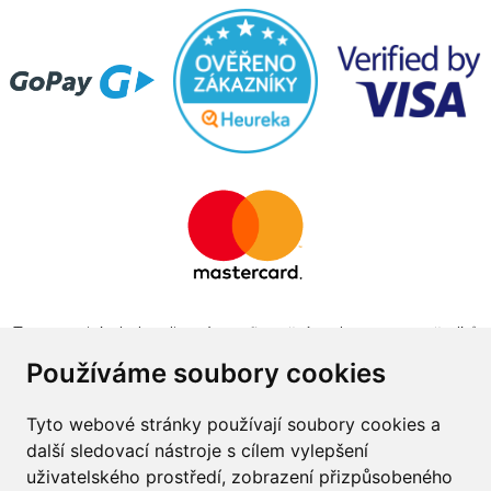
Tento projekt byl realizován za finanční podpory z prostředků
státního rozpočtu prostřednictvím Ministerstva průmyslu a
Používáme soubory cookies
obchodu v programu The Country for the Future
Tyto webové stránky používají soubory cookies a
další sledovací nástroje s cílem vylepšení
uživatelského prostředí, zobrazení přizpůsobeného