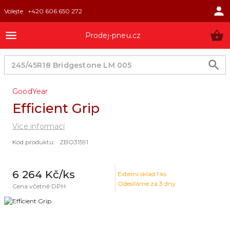
Volejte
+420 606 650 272
Prodej-pneu.cz
GoodYear
Efficient Grip
Více informací
Kód produktu
:
ZBO31591
6 264 Kč
/ks
Externí sklad
1
ks
Odesíláme za 3 dny
Cena včetně DPH