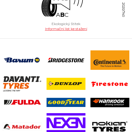
2020/740
A
B
C
Ekologický štítek
Informační list ke stažení