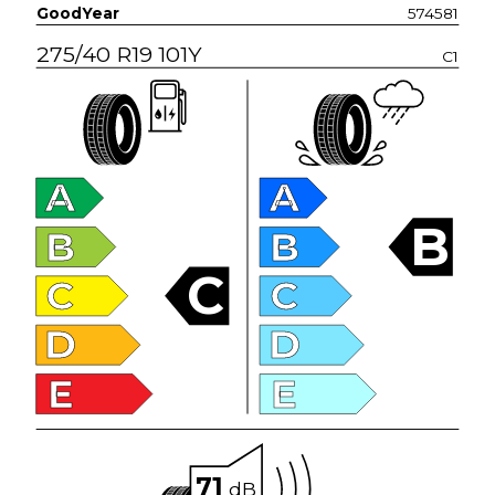
GoodYear
574581
275/40 R19 101Y
C1
A
A
B
B
B
C
C
C
D
D
E
E
71
dB