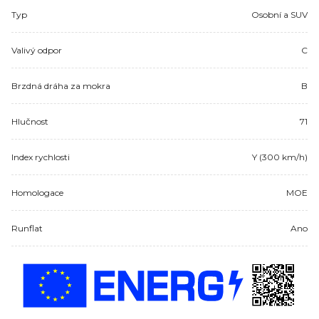
Typ
Osobní a SUV
Valivý odpor
C
Brzdná dráha za mokra
B
Hlučnost
71
Index rychlosti
Y (300 km/h)
Homologace
MOE
Runflat
Ano