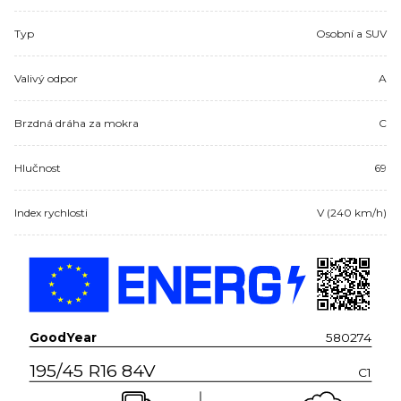
Typ
Osobní a SUV
Valivý odpor
A
Brzdná dráha za mokra
C
Hlučnost
69
Index rychlosti
V (240 km/h)
GoodYear
580274
195/45 R16 84V
C1