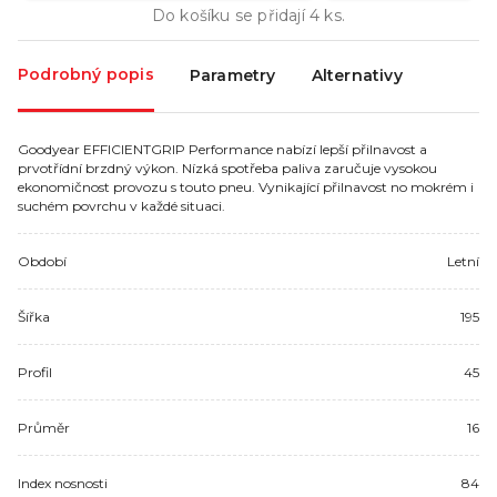
Do košíku se přidají
4
ks.
Podrobný popis
Parametry
Alternativy
Goodyear EFFICIENTGRIP Performance nabízí lepší přilnavost a
prvotřídní brzdný výkon. Nízká spotřeba paliva zaručuje vysokou
ekonomičnost provozu s touto pneu. Vynikající přilnavost no mokrém i
suchém povrchu v každé situaci.
Období
Letní
Šířka
195
Profil
45
Průměr
16
Index nosnosti
84