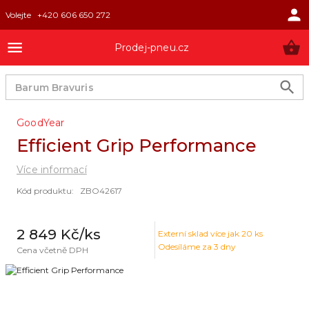
Volejte
+420 606 650 272
Prodej-pneu.cz
GoodYear
Efficient Grip Performance
Více informací
Kód produktu
:
ZBO42617
2 849 Kč
/ks
Externí sklad
více jak 20 ks
Odesíláme za 3 dny
Cena včetně DPH