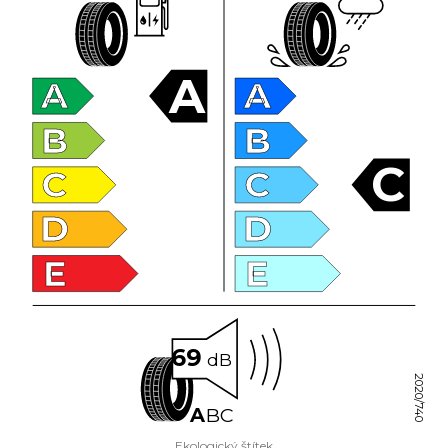
A
A
A
B
B
C
C
C
D
D
E
E
69
dB
2020/740
A
B
C
Ekologický štítek