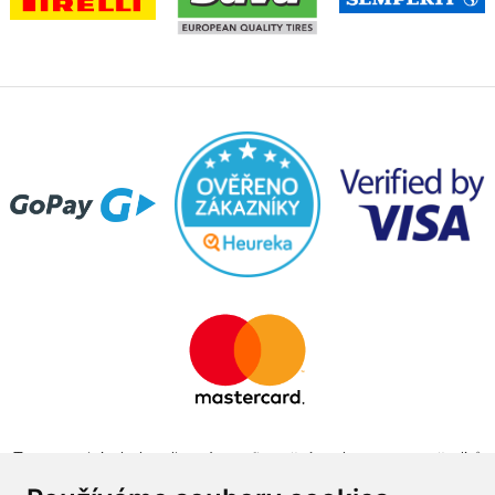
Tento projekt byl realizován za finanční podpory z prostředků
státního rozpočtu prostřednictvím Ministerstva průmyslu a