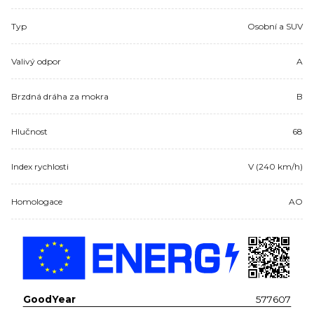
Typ
Osobní a SUV
Valivý odpor
A
Brzdná dráha za mokra
B
Hlučnost
68
Index rychlosti
V (240 km/h)
Homologace
AO
GoodYear
577607