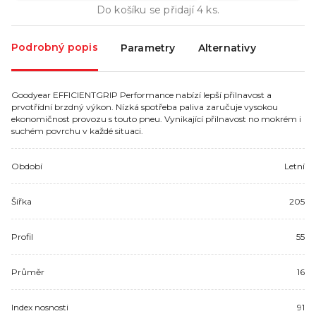
Do košíku se přidají
4
ks.
Podrobný popis
Parametry
Alternativy
Goodyear EFFICIENTGRIP Performance nabízí lepší přilnavost a
prvotřídní brzdný výkon. Nízká spotřeba paliva zaručuje vysokou
ekonomičnost provozu s touto pneu. Vynikající přilnavost no mokrém i
suchém povrchu v každé situaci.
Období
Letní
Šířka
205
Profil
55
Průměr
16
Index nosnosti
91