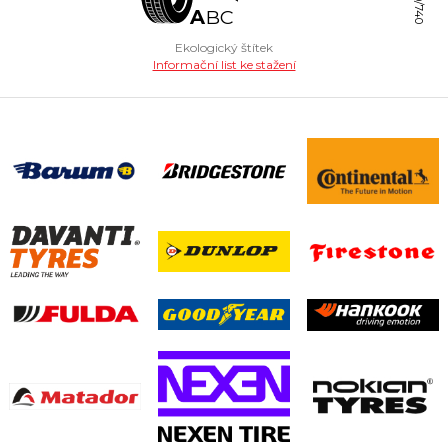
A
B
C
Ekologický štítek
Informační list ke stažení