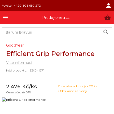
Volejte
+420 606 650 272
Prodej-pneu.cz
GoodYear
Efficient Grip Performance
Více informací
Kód produktu
:
ZBO41271
2 476 Kč
/ks
Externí sklad
více jak 20 ks
Odesíláme za 3 dny
Cena včetně DPH