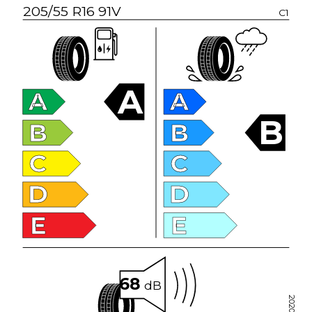
205/55 R16 91V
C1
A
A
A
B
B
B
C
C
D
D
E
E
68
dB
2020/740