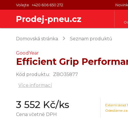
Volejte
+420 606 650 272
Novin
Prodej-pneu.cz
Os
keyboard_arrow_right
Domovská stránka
Seznam produktů
GoodYear
Efficient Grip Perform
Kód produktu
:
ZBO35877
Více informací
3 552 Kč
/ks
Externí sklad
Odesíláme za
Cena včetně DPH