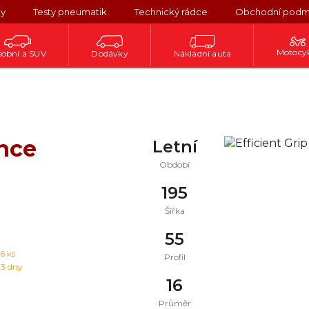
ky
Testy pneumatik
Technický rádce
Obchodní podm
Motocy
obní a SUV
Dodávky
Nákladní auta
ance
Letní
Období
195
Šířka
55
16
ks
Profil
 3 dny
16
Průměr