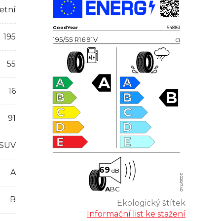
etní
GoodYear
548161
195
195/55 R16 91V
C1
55
A
A
A
16
B
B
B
C
C
91
D
D
E
E
 SUV
69
dB
A
2020/740
A
B
C
B
Ekologický štítek
Informační list ke stažení