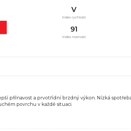
V
Index rychlosti
t
91
Index nosnosti
í přilnavost a prvotřídní brzdný výkon. Nízká spotře
suchém povrchu v každé situaci.