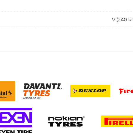
V (240 k