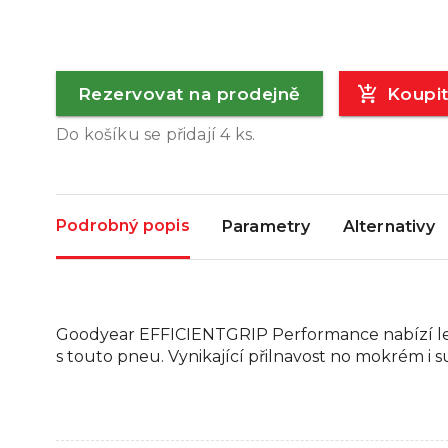
Rezervovat na prodejně
Koupi
Do košíku se přidají
4
ks.
Podrobný popis
Parametry
Alternativy
Goodyear EFFICIENTGRIP Performance nabízí lepš
s touto pneu. Vynikající přilnavost no mokrém i 