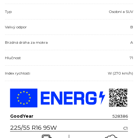
Typ
Osobní a SUV
Valivý odpor
B
Brzdná dráha za mokra
A
Hlučnost
71
Index rychlosti
W (270 km/h)
GoodYear
528386
225/55 R16 95W
C1