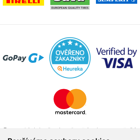
Tento projekt byl realizován za finanční podpory z prostředků
státního rozpočtu prostřednictvím Ministerstva průmyslu a