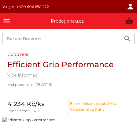
Volejte
+420 606 650 272
Prodej-pneu.cz
GoodYear
Efficient Grip Performance
Více informací
Kód produktu
:
ZBO31115
4 234 Kč
/ks
Externí sklad
více jak 20 ks
Odesíláme za 3 dny
Cena včetně DPH