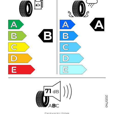
A
A
A
B
B
B
C
C
D
D
E
E
71
dB
2020/740
A
B
C
Ekologický štítek