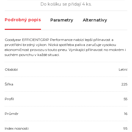
Do košíku se přidají
4
ks.
Podrobný popis
Parametry
Alternativy
Goodyear EFFICIENTGRIP Performance nabízí lepší přilnavost a
prvotřídní brzdný výkon. Nízká spotřeba paliva zaručuje vysokou
ekonomičnost provozu s touto pneu. Vynikající přilnavost no mokrém i
suchém povrchu v každé situaci.
Období
Letní
Šířka
225
Profil
55
Průměr
16
Index nosnosti
95