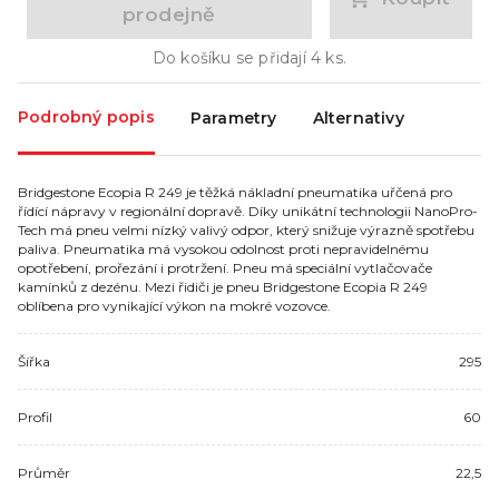
prodejně
Do košíku se přidají
4
ks.
Podrobný popis
Parametry
Alternativy
Bridgestone Ecopia R 249 je těžká nákladní pneumatika uřčená pro
řídící nápravy v regionální dopravě. Díky unikátní technologii NanoPro-
Tech má pneu velmi nízký valivý odpor, který snižuje výrazně spotřebu
paliva. Pneumatika má vysokou odolnost proti nepravidelnému
opotřebení, prořezání i protržení. Pneu má speciální vytlačovače
kamínků z dezénu. Mezi řidiči je pneu Bridgestone Ecopia R 249
oblíbena pro vynikající výkon na mokré vozovce.
Šířka
295
Profil
60
Průměr
22,5