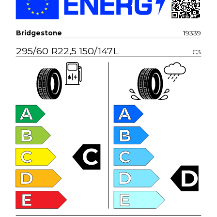
Bridgestone
19339
295/60 R22,5 150/147L
C3
A
A
B
B
C
C
C
D
D
D
E
E