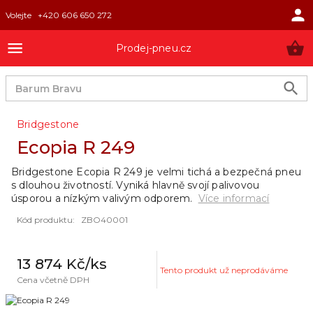
Volejte
+420 606 650 272
Prodej-pneu.cz
Bridgestone
Ecopia R 249
Bridgestone Ecopia R 249 je velmi tichá a bezpečná pneu
s dlouhou životností. Vyniká hlavně svojí palivovou
úsporou a nízkým valivým odporem.
Více informací
Kód produktu
:
ZBO40001
13 874 Kč
/ks
Tento produkt už neprodáváme
Cena včetně DPH