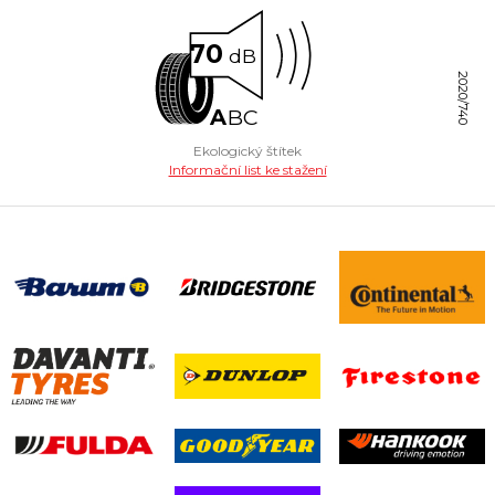
70
dB
2020/740
A
B
C
Ekologický štítek
Informační list ke stažení