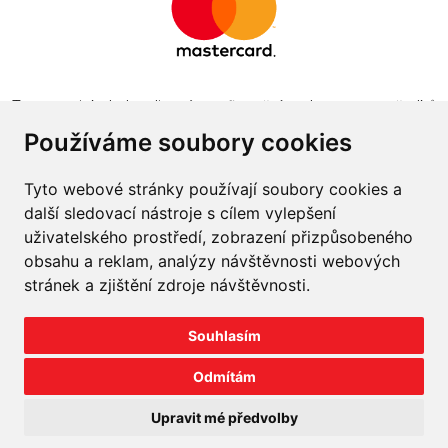
Tento projekt byl realizován za finanční podpory z prostředků
státního rozpočtu prostřednictvím Ministerstva průmyslu a
Používáme soubory cookies
obchodu v programu The Country for the Future
Tyto webové stránky používají soubory cookies a
další sledovací nástroje s cílem vylepšení
uživatelského prostředí, zobrazení přizpůsobeného
obsahu a reklam, analýzy návštěvnosti webových
Napište nám
stránek a zjištění zdroje návštěvnosti.
Slovník o pneumatikách
Souhlasím
Velkoobchod
Odmítám
©
2026
prodej-pneu.cz
Upravit mé předvolby