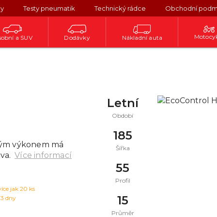
ky
Testy pneumatik
Technický rádce
Obchodní podm
Motocy
obní a SUV
Dodávky
Nákladní auta
Letní
Období
185
okým výkonem má
Šířka
va.
Více informací
55
Profil
více jak 20 ks
15
 3 dny
Průměr