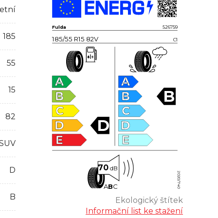
etní
Fulda
526759
185
185/55 R15 82V
C1
55
A
A
15
B
B
B
C
C
82
D
D
D
E
E
 SUV
70
dB
D
2020/740
A
B
C
B
Ekologický štítek
Informační list ke stažení