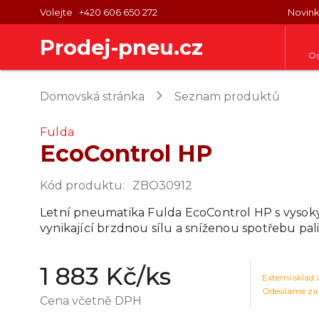
Volejte
+420 606 650 272
Novin
Prodej-pneu.cz
Os
keyboard_arrow_right
Domovská stránka
Seznam produktů
Fulda
EcoControl HP
Kód produktu
:
ZBO30912
Letní pneumatika Fulda EcoControl HP s vys
vynikající brzdnou sílu a sníženou spotřebu pali
1 883 Kč
/ks
Externí sklad
Odesíláme za
Cena včetně DPH