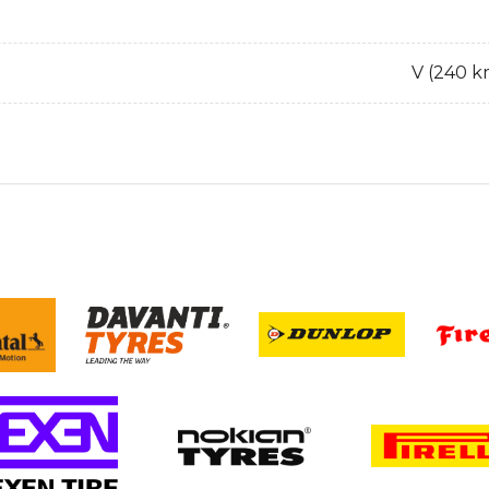
V (240 k