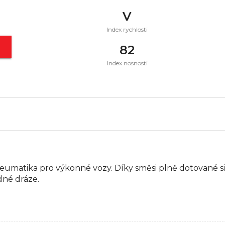
V
Index rychlosti
t
82
Index nosnosti
matika pro výkonné vozy. Díky směsi plně dotované sili
dné dráze.