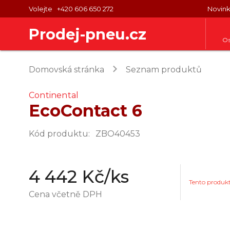
Volejte
+420 606 650 272
Novin
Prodej-pneu.cz
Os
keyboard_arrow_right
Domovská stránka
Seznam produktů
Continental
EcoContact 6
Kód produktu
:
ZBO40453
4 442 Kč
/ks
Tento produk
Cena včetně DPH