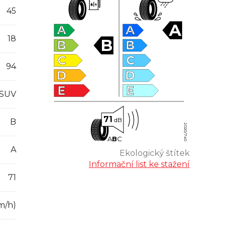
45
A
A
A
18
B
B
B
C
C
94
D
D
E
E
 SUV
71
dB
B
2020/740
A
B
C
A
Ekologický štítek
Informační list ke stažení
71
m/h)