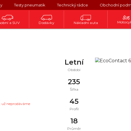
ky
Testy pneumatik
Technický rádce
Obchodní podm
Motocy
obní a SUV
Dodávky
Nákladní auta
Letní
Období
235
Šířka
45
t už neprodáváme
Profil
18
Průměr