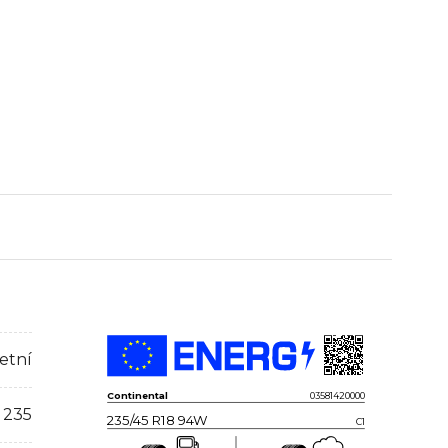
etní
Continental
03581420000
235
235/45 R18 94W
C1