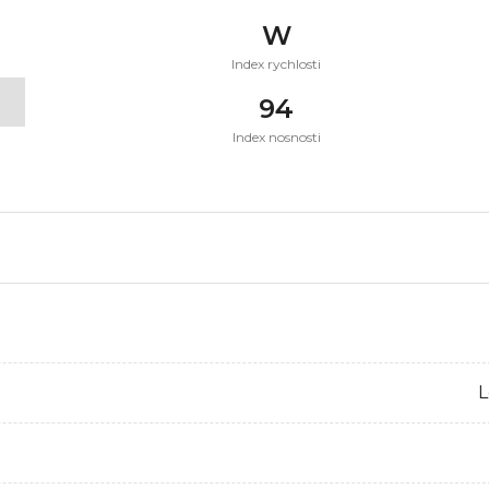
W
Index rychlosti
t
94
Index nosnosti
L