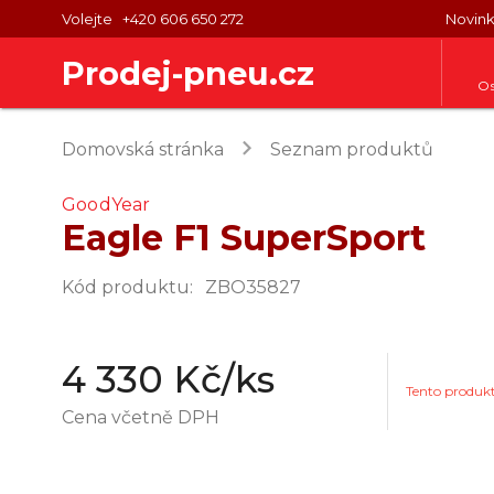
Volejte
+420 606 650 272
Novin
Prodej-pneu.cz
Os
keyboard_arrow_right
Domovská stránka
Seznam produktů
GoodYear
Eagle F1 SuperSport
Kód produktu
:
ZBO35827
4 330 Kč
/ks
Tento produk
Cena včetně DPH