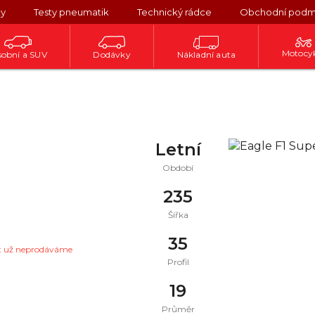
ky
Testy pneumatik
Technický rádce
Obchodní podm
Motocy
obní a SUV
Dodávky
Nákladní auta
Letní
Období
235
Šířka
35
t už neprodáváme
Profil
19
Průměr