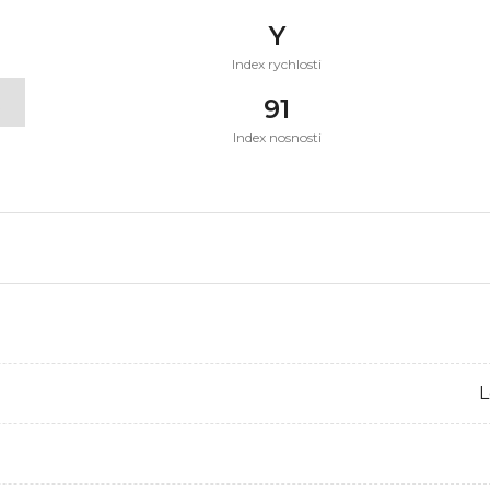
Y
Index rychlosti
t
91
Index nosnosti
L