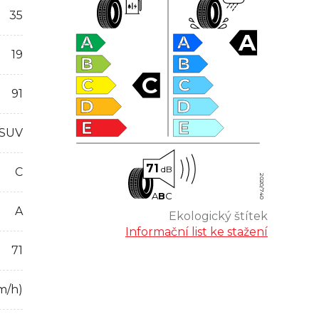
35
A
A
A
19
B
B
C
C
C
91
D
D
E
E
 SUV
71
dB
C
2020/740
A
B
C
A
Ekologický štítek
Informační list ke stažení
71
m/h)