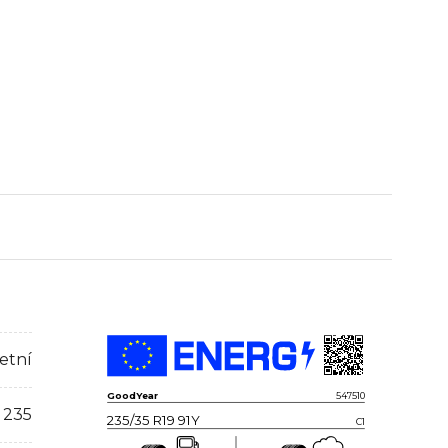
etní
GoodYear
547510
235
235/35 R19 91Y
C1