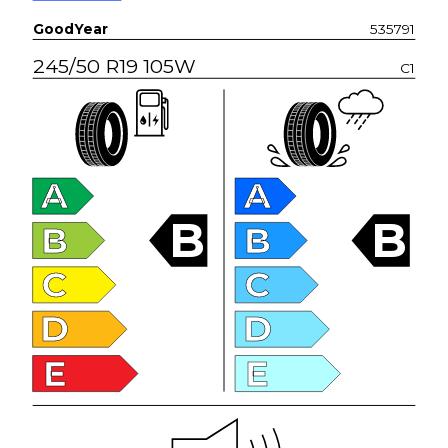
GoodYear
535791
245/50 R19 105W
C1
A
A
B
B
B
B
C
C
D
D
E
E