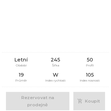
Letní
245
50
Období
Šířka
Profil
19
W
105
Průměr
Index rychlosti
Index nosnosti
Rezervovat na
Koupit
prodejně