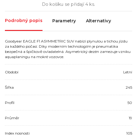
Do košíku se přidají
4
ks.
Podrobný popis
Parametry
Alternativy
Goodyear EAGLE F1 ASYMMETRIC SUV nabízí plynulou a tichou jízdu
za každého počasí. Díky moderním technologiím je pneumatika
bezpečná a špičkově ovladatelná. Asymetrický dezén zamezuje vzniku
aquaplaningu na mokré vozovce.
Období
Letní
Šířka
245
Profil
50
Průměr
19
Index nosnosti
105