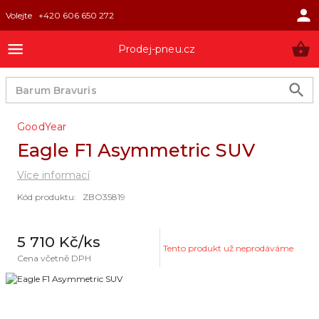
Volejte
+420 606 650 272
Prodej-pneu.cz
GoodYear
Eagle F1 Asymmetric SUV
Více informací
Kód produktu
:
ZBO35819
5 710 Kč
/ks
Tento produkt už neprodáváme
Cena včetně DPH