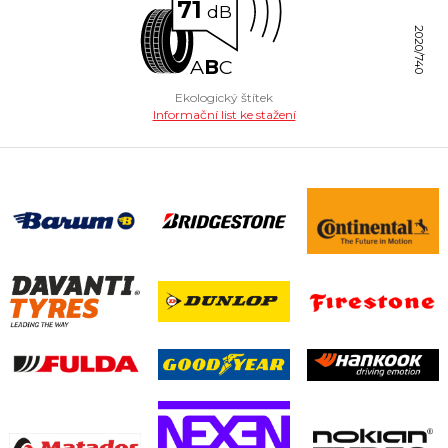
71
dB
2020/740
A
B
C
Ekologický štítek
Informační list ke stažení