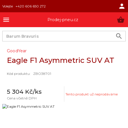
Volejte
+420 606 650 272
Prodej-pneu.cz
GoodYear
Eagle F1 Asymmetric SUV AT
Kód produktu
:
ZBO38701
5 304 Kč
/ks
Tento produkt už neprodáváme
Cena včetně DPH