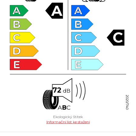
A
A
A
B
B
C
C
C
D
D
E
E
72
dB
2020/740
A
B
C
Ekologický štítek
Informační list ke stažení