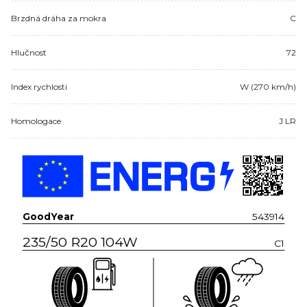
Brzdná dráha za mokra
C
Hlučnost
72
Index rychlosti
W (270 km/h)
Homologace
J LR
GoodYear
543914
235/50 R20 104W
C1