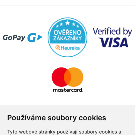
Tento projekt byl realizován za finanční podpory z prostředků
státního rozpočtu prostřednictvím Ministerstva průmyslu a
Používáme soubory cookies
obchodu v programu The Country for the Future
Tyto webové stránky používají soubory cookies a