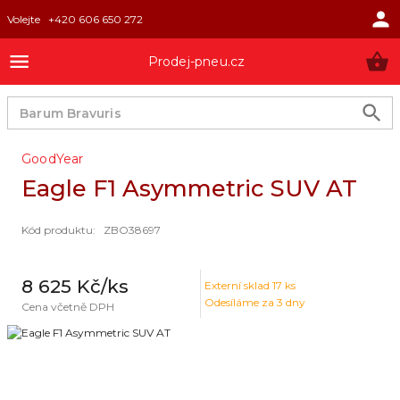
Volejte
+420 606 650 272
Prodej-pneu.cz
GoodYear
Eagle F1 Asymmetric SUV AT
Kód produktu
:
ZBO38697
8 625 Kč
/ks
Externí sklad
17
ks
Odesíláme za 3 dny
Cena včetně DPH