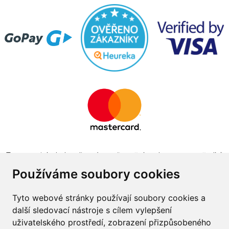
Tento projekt byl realizován za finanční podpory z prostředků
státního rozpočtu prostřednictvím Ministerstva průmyslu a
Používáme soubory cookies
obchodu v programu The Country for the Future
Tyto webové stránky používají soubory cookies a
další sledovací nástroje s cílem vylepšení
uživatelského prostředí, zobrazení přizpůsobeného