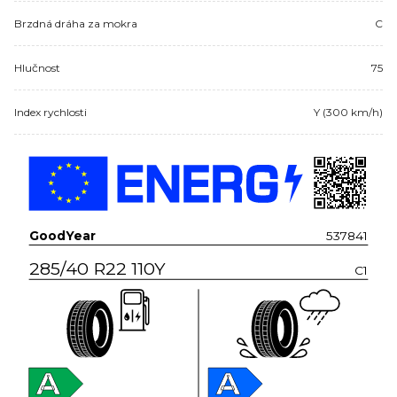
Brzdná dráha za mokra
C
Hlučnost
75
Index rychlosti
Y (300 km/h)
GoodYear
537841
285/40 R22 110Y
C1
A
A