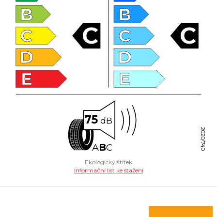
B
B
C
C
C
C
D
D
E
E
75
dB
2020/740
A
B
C
Ekologický štítek
Informační list ke stažení