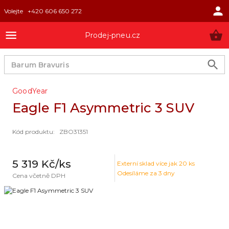
Volejte
+420 606 650 272
Prodej-pneu.cz
GoodYear
Eagle F1 Asymmetric 3 SUV
Kód produktu
:
ZBO31351
5 319 Kč
/ks
Externí sklad
více jak 20 ks
Odesíláme za 3 dny
Cena včetně DPH