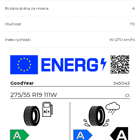
Brzdná dráha za mokra
A
Hlučnost
70
Index rychlosti
W (270 km/h)
GoodYear
545043
275/55 R19 111W
C1
A
A
A