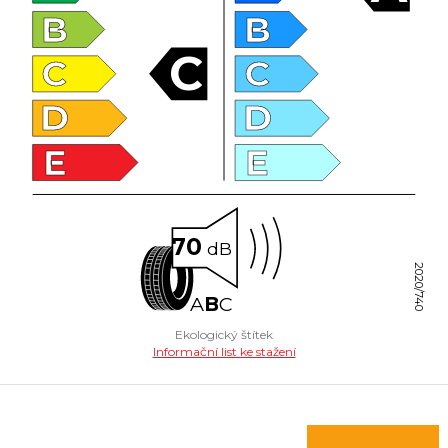
B
B
C
C
C
D
D
E
E
70
dB
2020/740
A
B
C
Ekologický štítek
Informační list ke stažení