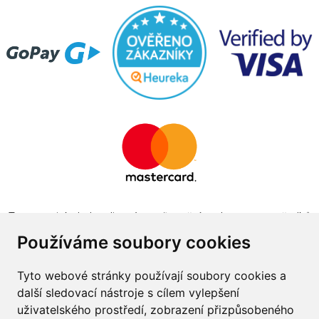
Tento projekt byl realizován za finanční podpory z prostředků
státního rozpočtu prostřednictvím Ministerstva průmyslu a
Používáme soubory cookies
obchodu v programu The Country for the Future
Tyto webové stránky používají soubory cookies a
další sledovací nástroje s cílem vylepšení
uživatelského prostředí, zobrazení přizpůsobeného