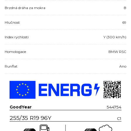
Brzdná dráha za mokra
B
Hlučnost
69
Index rychlosti
Y (300 km/h)
Homologace
BMW RSC
Runflat
Ano
GoodYear
544754
255/35 R19 96Y
C1