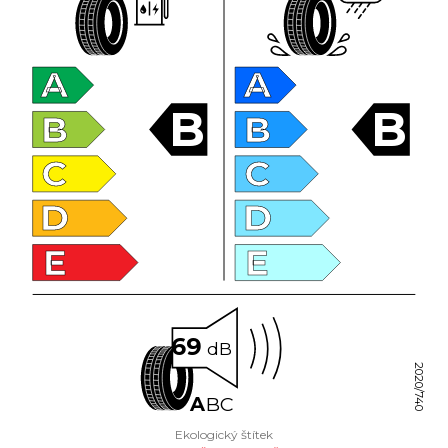
A
A
B
B
B
B
C
C
D
D
E
E
69
dB
2020/740
A
B
C
Ekologický štítek