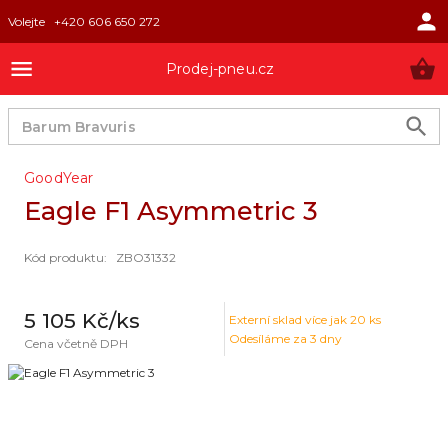
Volejte
+420 606 650 272
Prodej-pneu.cz
GoodYear
Eagle F1 Asymmetric 3
Kód produktu
:
ZBO31332
5 105 Kč
/ks
Externí sklad
více jak 20 ks
Odesíláme za 3 dny
Cena včetně DPH