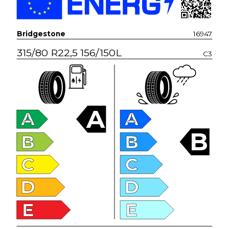
Bridgestone
16947
315/80 R22,5 156/150L
C3
A
A
A
B
B
B
C
C
D
D
E
E