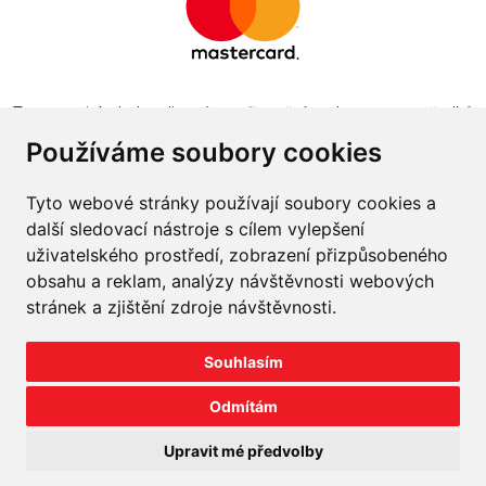
Tento projekt byl realizován za finanční podpory z prostředků
státního rozpočtu prostřednictvím Ministerstva průmyslu a
Používáme soubory cookies
obchodu v programu The Country for the Future
Tyto webové stránky používají soubory cookies a
další sledovací nástroje s cílem vylepšení
uživatelského prostředí, zobrazení přizpůsobeného
obsahu a reklam, analýzy návštěvnosti webových
Napište nám
stránek a zjištění zdroje návštěvnosti.
Slovník o pneumatikách
Souhlasím
Velkoobchod
Odmítám
©
2026
prodej-pneu.cz
Upravit mé předvolby