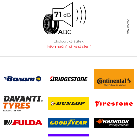
71
dB
2020/740
A
B
C
Ekologický štítek
Informační list ke stažení