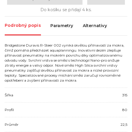
Do košíku se přidají
4
ks.
Podrobný popis
Parametry
Alternativy
Bridgestone Duravis R-Steer 002 vyniká skvělou přilnavostí za mokra,
čímž pomáhá předcházet aquaplanningu. Inovativní dezén zlepšuje
přilnavost pneumatiky na mokrém povrchu díky optimalizovanému
odvodu vody. Svrchní vrstva se směsí s technologií Nano-pro snižuje
ztráty energie a valivý odpor. Nové směsi High Silica svrchní vrstvy
pneumatiky zajišťují skvělou přilnavost za mokra a nízké provozní
teploty. Specializované procesy míchání směsi zaručují rovnoměrné
opotřebení a zvýšení přilnavosti za mokra.
Šířka
315
Profil
80
Průměr
22,5