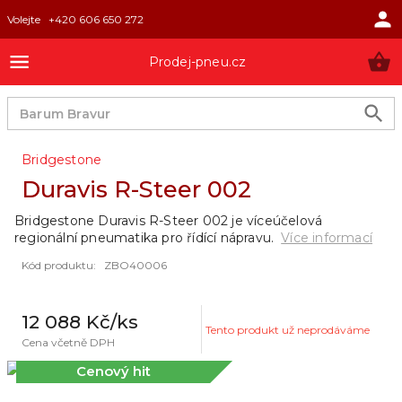
Volejte
+420 606 650 272
Prodej-pneu.cz
Bridgestone
Duravis R-Steer 002
Bridgestone Duravis R-Steer 002 je víceúčelová
regionální pneumatika pro řídící nápravu.
Více informací
Kód produktu
:
ZBO40006
12 088 Kč
/ks
Tento produkt už neprodáváme
Cena včetně DPH
Cenový hit