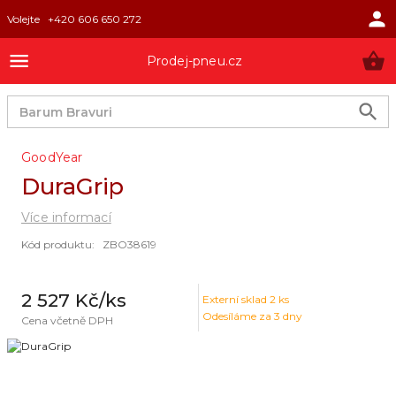
Volejte
+420 606 650 272
Prodej-pneu.cz
GoodYear
DuraGrip
Více informací
Kód produktu
:
ZBO38619
2 527 Kč
/ks
Externí sklad
2
ks
Odesíláme za 3 dny
Cena včetně DPH