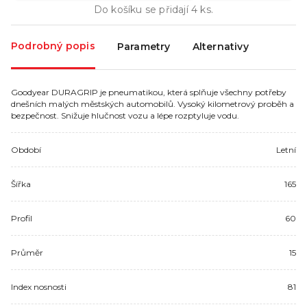
Do košíku se přidají
4
ks.
Podrobný popis
Parametry
Alternativy
Goodyear DURAGRIP je pneumatikou, která splňuje všechny potřeby
dnešních malých městských automobilů. Vysoký kilometrový proběh a
bezpečnost. Snižuje hlučnost vozu a lépe rozptyluje vodu.
Období
Letní
Šířka
165
Profil
60
Průměr
15
Index nosnosti
81