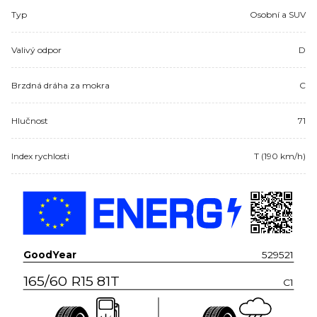
Typ
Osobní a SUV
Valivý odpor
D
Brzdná dráha za mokra
C
Hlučnost
71
Index rychlosti
T (190 km/h)
GoodYear
529521
165/60 R15 81T
C1