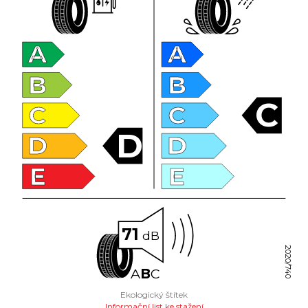
A
A
B
B
C
C
C
D
D
D
E
E
71
dB
2020/740
A
B
C
Ekologický štítek
Informační list ke stažení