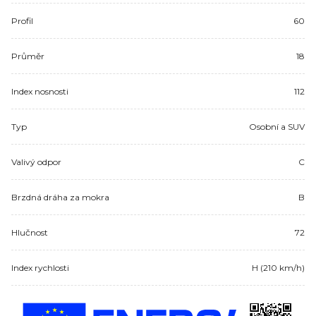
Profil
60
Průměr
18
Index nosnosti
112
Typ
Osobní a SUV
Valivý odpor
C
Brzdná dráha za mokra
B
Hlučnost
72
Index rychlosti
H (210 km/h)