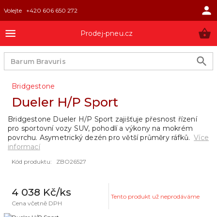
Volejte
+420 606 650 272
Prodej-pneu.cz
Bridgestone
Dueler H/P Sport
Bridgestone Dueler H/P Sport zajišťuje přesnost řízení
pro sportovní vozy SUV, pohodlí a výkony na mokrém
povrchu. Asymetrický dezén pro větší průměry ráfků.
Více
informací
Kód produktu
:
ZBO26527
4 038 Kč
/ks
Tento produkt už neprodáváme
Cena včetně DPH