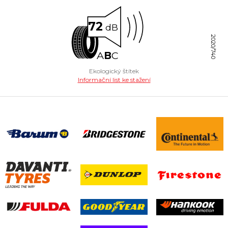
72
dB
2020/740
A
B
C
Ekologický štítek
Informační list ke stažení