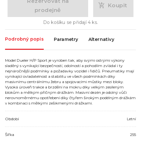
Rezervovat na
Koupit
prodejně
Do košíku se přidají
4
ks.
Podrobný popis
Parametry
Alternativy
Model Dueler H/P Sport je vyroben tak, aby svými ostrými výkony
sladěný s vynikající bezpečností, odolností a pohodlím zvládal i ty
nejnáročnější podmínky a požadavky vozidel i řidičů. Pneumatiky mají
vynikající ovladatelnost a stabilitu ve všech podmínkách díky
masivnímu centrálnímu žebru a spojovacími můstky mezi bloky.
Vysoká úroveň trakce a brzdění na mokru díky velkým zesíleným
blokům a mělkým příčným drážkám. Masivní dezén je odolný vůči
nerovnoměrnému opotřebení díky čtyřem širokým podélným drážkám
v kombinaci s mělkými zešikmenými drážkami.
Období
Letní
Šířka
255