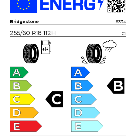
Bridgestone
8334
255/60 R18 112H
C1
A
A
B
B
B
C
C
C
D
D
E
E