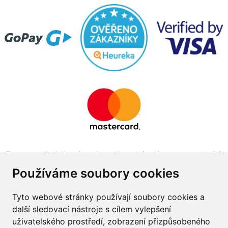
Tento projekt byl realizován za finanční podpory z prostředků
státního rozpočtu prostřednictvím Ministerstva průmyslu a
Používáme soubory cookies
obchodu v programu The Country for the Future
Tyto webové stránky používají soubory cookies a
další sledovací nástroje s cílem vylepšení
uživatelského prostředí, zobrazení přizpůsobeného