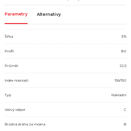
Parametry
Alternativy
Šířka
315
Profil
80
Průměr
22,5
Index nosnosti
156/150
Typ
Nákladní
Valivý odpor
C
Brzdná dráha za mokra
B