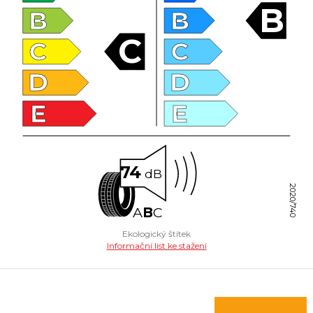
B
B
B
C
C
C
D
D
E
E
74
dB
2020/740
A
B
C
Ekologický štítek
Informační list ke stažení