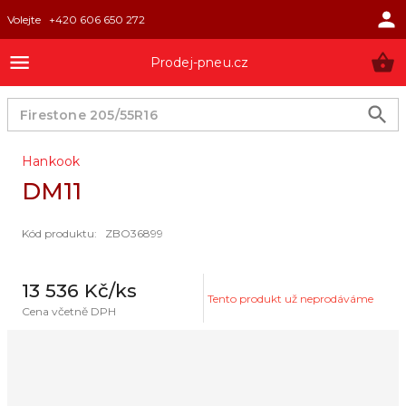
Volejte
+420 606 650 272
Prodej-pneu.cz
Hankook
DM11
Kód produktu
:
ZBO36899
13 536 Kč
/ks
Tento produkt už neprodáváme
Cena včetně DPH