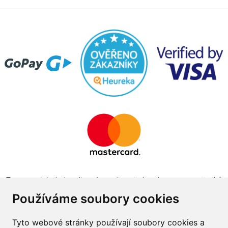
Tento projekt byl realizován za finanční podpory z prostředků
státního rozpočtu prostřednictvím Ministerstva průmyslu a
Používáme soubory cookies
obchodu v programu The Country for the Future
Tyto webové stránky používají soubory cookies a