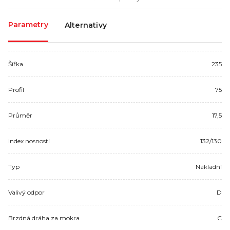
Parametry
Alternativy
Šířka
235
Profil
75
Průměr
17,5
Index nosnosti
132/130
Typ
Nákladní
Valivý odpor
D
Brzdná dráha za mokra
C