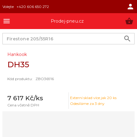
Volejte
+420 606 650 272
Prodej-pneu.cz
Hankook
DH35
Kód produktu
:
ZBO36916
7 617 Kč
/ks
Externí sklad
více jak 20 ks
Odesíláme za 3 dny
Cena včetně DPH