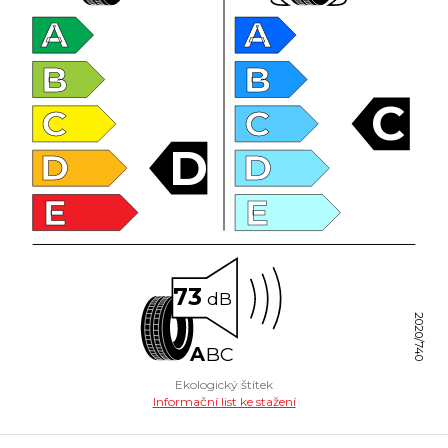
A
A
B
B
C
C
C
D
D
D
E
E
73
dB
2020/740
A
B
C
Ekologický štítek
Informační list ke stažení