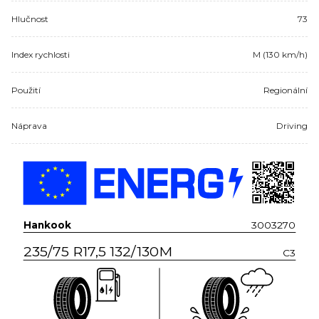
Hlučnost
73
Index rychlosti
M (130 km/h)
Použití
Regionální
Náprava
Driving
Hankook
3003270
235/75 R17,5 132/130M
C3