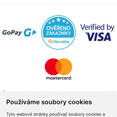
Tento projekt byl realizován za finanční podpory z prostředků
státního rozpočtu prostřednictvím Ministerstva průmyslu a
Používáme soubory cookies
obchodu v programu The Country for the Future
Tyto webové stránky používají soubory cookies a