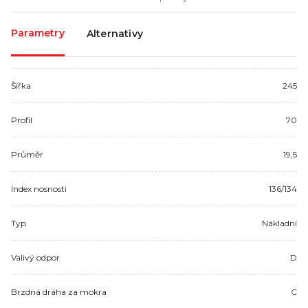
Parametry
Alternativy
Šířka
245
Profil
70
Průměr
19,5
Index nosnosti
136/134
Typ
Nákladní
Valivý odpor
D
Brzdná dráha za mokra
C