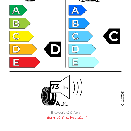
A
A
B
B
C
C
C
D
D
D
E
E
73
dB
2020/740
A
B
C
Ekologický štítek
Informační list ke stažení