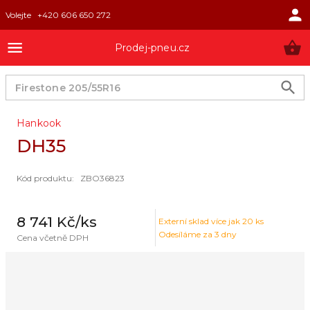
Volejte
+420 606 650 272
Prodej-pneu.cz
Hankook
DH35
Kód produktu
:
ZBO36823
8 741 Kč
/ks
Externí sklad
více jak 20 ks
Odesíláme za 3 dny
Cena včetně DPH