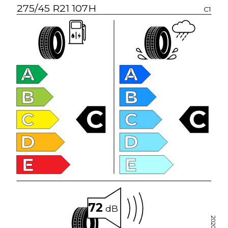
275/45 R21 107H
C1
A
A
B
B
C
C
C
C
D
D
E
E
72
dB
2020/740