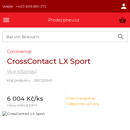
Volejte
+420 606 650 272
Prodej-pneu.cz
Continental
CrossContact LX Sport
Více informací
Kód produktu
:
ZBO29349
6 004 Kč
/ks
Externí sklad
8
ks
Odesíláme za 3 dny
Cena včetně DPH