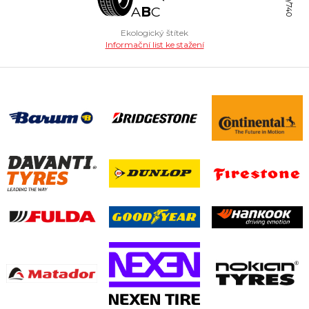
A
B
C
Ekologický štítek
Informační list ke stažení