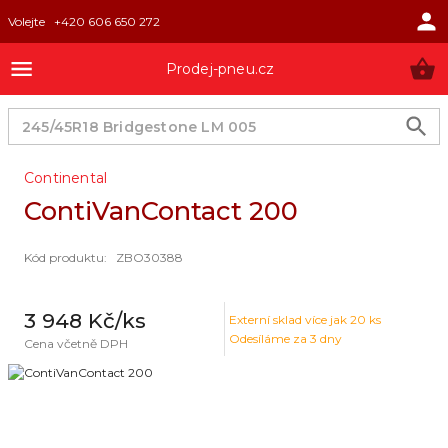
Volejte
+420 606 650 272
Prodej-pneu.cz
Continental
ContiVanContact 200
Kód produktu
:
ZBO30388
3 948 Kč
/ks
Externí sklad
více jak 20 ks
Odesíláme za 3 dny
Cena včetně DPH