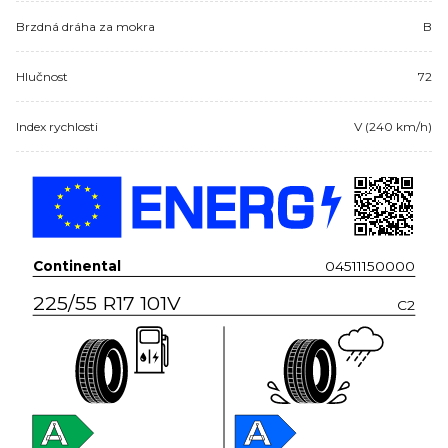
Brzdná dráha za mokra
B
Hlučnost
72
Index rychlosti
V (240 km/h)
Continental
04511150000
225/55 R17 101V
C2
A
A