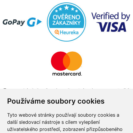
Tento projekt byl realizován za finanční podpory z prostředků
státního rozpočtu prostřednictvím Ministerstva průmyslu a
Používáme soubory cookies
obchodu v programu The Country for the Future
Tyto webové stránky používají soubory cookies a
další sledovací nástroje s cílem vylepšení
uživatelského prostředí, zobrazení přizpůsobeného