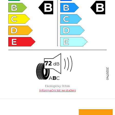
B
B
B
B
C
C
D
D
E
E
72
dB
2020/740
A
B
C
Ekologický štítek
Informační list ke stažení