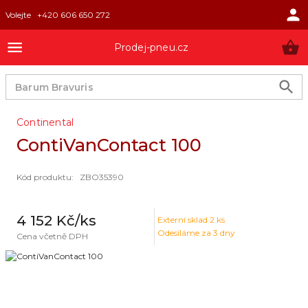
Volejte
+420 606 650 272
Prodej-pneu.cz
Continental
ContiVanContact 100
Kód produktu
:
ZBO35390
4 152 Kč
/ks
Externí sklad
2
ks
Odesíláme za 3 dny
Cena včetně DPH