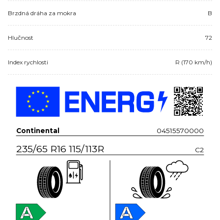
Brzdná dráha za mokra
B
Hlučnost
72
Index rychlosti
R (170 km/h)
Continental
04515570000
235/65 R16 115/113R
C2
A
A