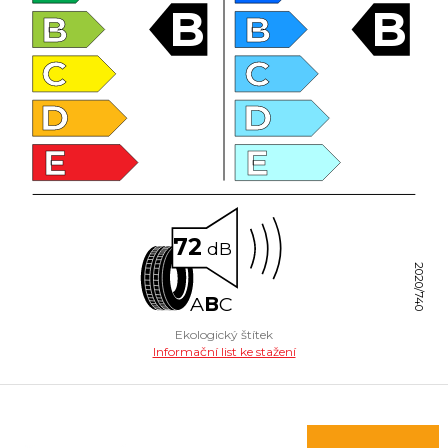
B
B
B
B
C
C
D
D
E
E
72
dB
2020/740
A
B
C
Ekologický štítek
Informační list ke stažení