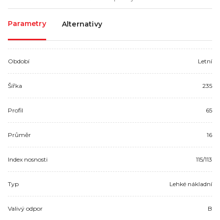
Parametry
Alternativy
Období
Letní
Šířka
235
Profil
65
Průměr
16
Index nosnosti
115/113
Typ
Lehké nákladní
Valivý odpor
B