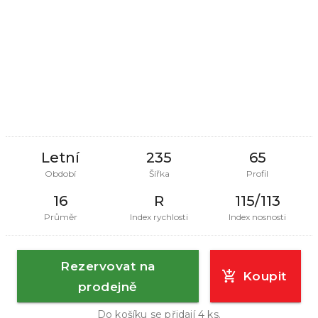
Letní
235
65
Období
Šířka
Profil
16
R
115/113
Průměr
Index rychlosti
Index nosnosti
Rezervovat na
Koupit
prodejně
Do košíku se přidají
4
ks.