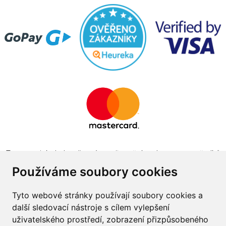
Tento projekt byl realizován za finanční podpory z prostředků
státního rozpočtu prostřednictvím Ministerstva průmyslu a
Používáme soubory cookies
obchodu v programu The Country for the Future
Tyto webové stránky používají soubory cookies a
další sledovací nástroje s cílem vylepšení
uživatelského prostředí, zobrazení přizpůsobeného