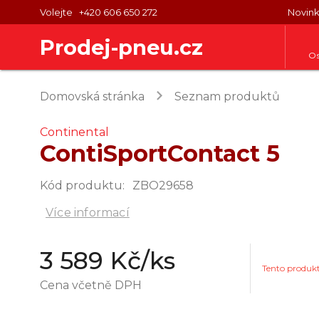
Volejte
+420 606 650 272
Novin
Prodej-pneu.cz
Os
keyboard_arrow_right
Domovská stránka
Seznam produktů
Continental
ContiSportContact 5
Kód produktu
:
ZBO29658
Více informací
3 589 Kč
/ks
Tento produk
Cena včetně DPH