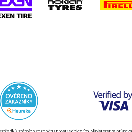
prostředků státního rozpočtu prostřednictvím Ministerstva prům