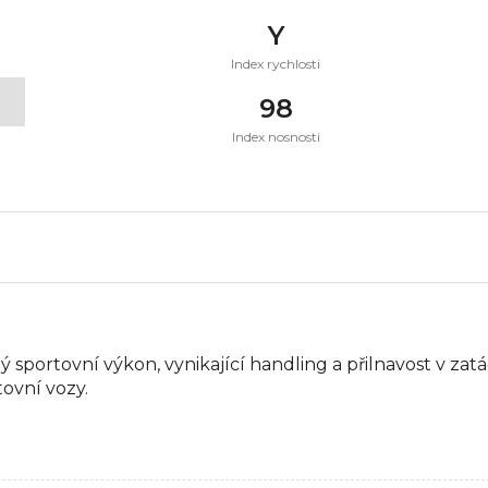
Y
Index rychlosti
t
98
Index nosnosti
lý sportovní výkon, vynikající handling a přilnavost v z
ovní vozy.