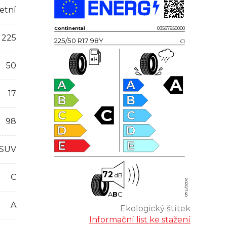
etní
Continental
03567950000
225
225/50 R17 98Y
C1
50
A
A
A
17
B
B
C
C
C
98
D
D
E
E
 SUV
72
dB
C
2020/740
A
B
C
A
Ekologický štítek
Informační list ke stažení