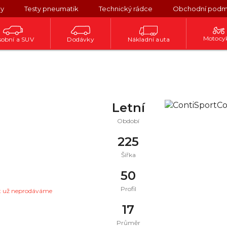
ky
Testy pneumatik
Technický rádce
Obchodní podm
Motocy
obní a SUV
Dodávky
Nákladní auta
Letní
Období
225
Šířka
50
Profil
t už neprodáváme
17
Průměr