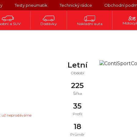
ky
Testy pneumatik
Technický rádce
Obchodní podm
Motocy
obní a SUV
Dodávky
Nákladní auta
Letní
Období
225
Šířka
35
Profil
t už neprodáváme
18
Průměr