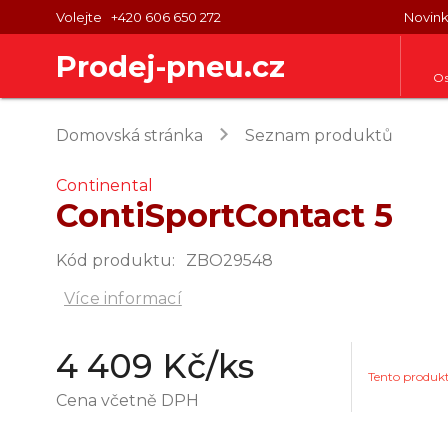
Volejte
+420 606 650 272
Novin
Prodej-pneu.cz
Os
keyboard_arrow_right
Domovská stránka
Seznam produktů
Continental
ContiSportContact 5
Kód produktu
:
ZBO29548
Více informací
4 409 Kč
/ks
Tento produk
Cena včetně DPH