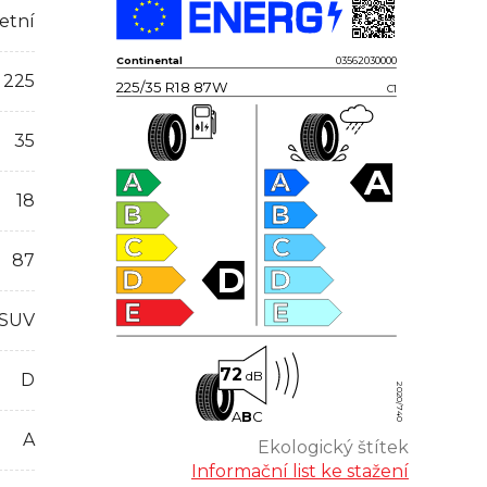
etní
Continental
03562030000
225
225/35 R18 87W
C1
35
A
A
A
18
B
B
C
C
87
D
D
D
E
E
 SUV
72
dB
D
2020/740
A
B
C
A
Ekologický štítek
Informační list ke stažení