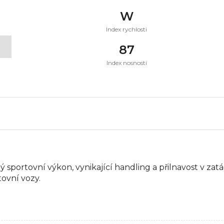
W
Index rychlosti
t
87
Index nosnosti
lý sportovní výkon, vynikající handling a přilnavost v z
ovní vozy.