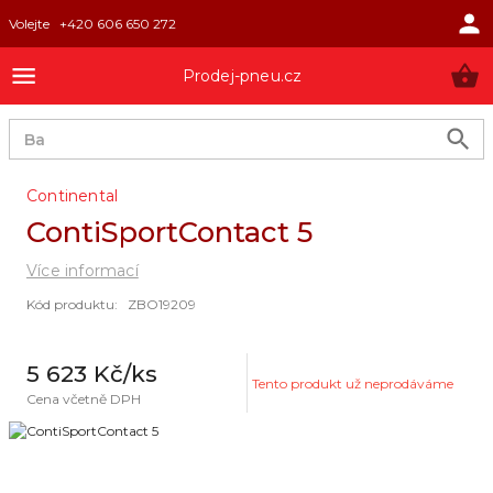
Volejte
+420 606 650 272
Prodej-pneu.cz
Continental
ContiSportContact 5
Více informací
Kód produktu
:
ZBO19209
5 623 Kč
/ks
Tento produkt už neprodáváme
Cena včetně DPH