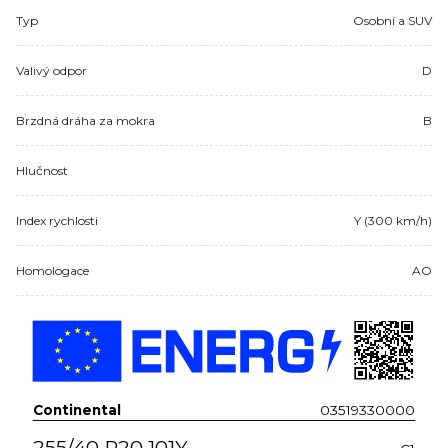
Typ
Osobní a SUV
Valivý odpor
D
Brzdná dráha za mokra
B
Hlučnost
Index rychlosti
Y (300 km/h)
Homologace
AO
Continental
03519330000
255/40 R20 101Y