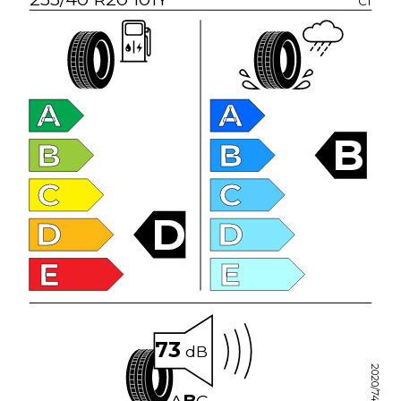
C1
A
A
B
B
B
C
C
D
D
D
E
E
73
dB
2020/740
A
B
C