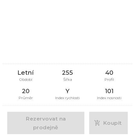
Letní
255
40
Období
Šířka
Profil
20
Y
101
Průměr
Index rychlosti
Index nosnosti
Rezervovat na
Koupit
prodejně