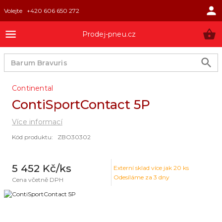
Volejte
+420 606 650 272
Prodej-pneu.cz
Continental
ContiSportContact 5P
Více informací
Kód produktu
:
ZBO30302
5 452 Kč
/ks
Externí sklad
více jak 20 ks
Odesíláme za 3 dny
Cena včetně DPH