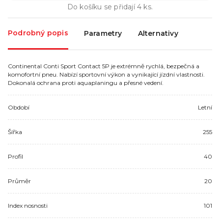
Do košíku se přidají
4
ks.
Podrobný popis
Parametry
Alternativy
Continental Conti Sport Contact 5P je extrémně rychlá, bezpečná a
komofortní pneu. Nabízí sportovní výkon a vynikající jízdní vlastnosti.
Dokonalá ochrana proti aquaplaningu a přesné vedení.
Období
Letní
Šířka
255
Profil
40
Průměr
20
Index nosnosti
101