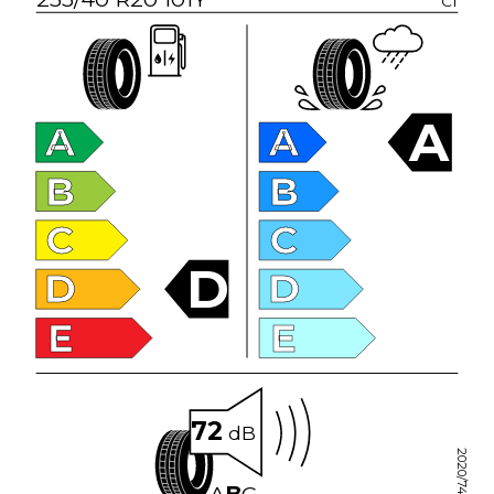
C1
A
A
A
B
B
C
C
D
D
D
E
E
72
dB
2020/740
A
B
C