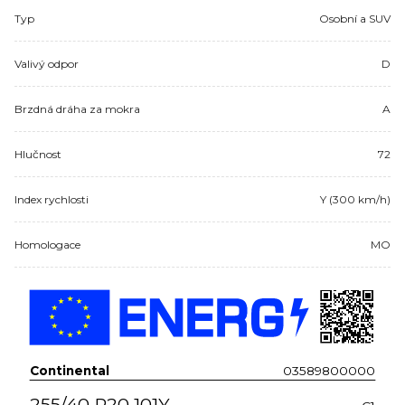
Typ
Osobní a SUV
Valivý odpor
D
Brzdná dráha za mokra
A
Hlučnost
72
Index rychlosti
Y (300 km/h)
Homologace
MO
Continental
03589800000
255/40 R20 101Y