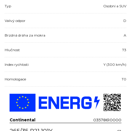
Typ
Osobní a SUV
Valivý odpor
D
Brzdná dráha za mokra
A
Hlučnost
73
Index rychlosti
Y (300 km/h)
Homologace
T0
Continental
03578610000
265/35 R21 101Y