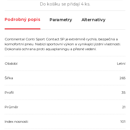
Do košíku se přidají
4
ks.
Podrobný popis
Parametry
Alternativy
Continental Conti Sport Contact 5P je extrémně rychlá, bezpečná a
komofortní pneu. Nabízí sportovní výkon a vynikající jízdní vlastnosti.
Dokonalá ochrana proti aquaplaningu a přesné vedení.
Období
Letní
Šířka
265
Profil
35
Průměr
21
Index nosnosti
101