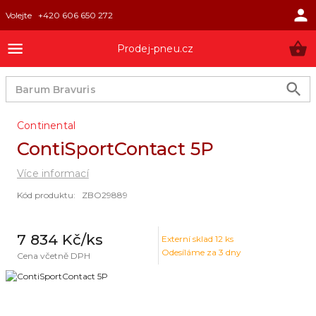
Volejte
+420 606 650 272
Prodej-pneu.cz
Continental
ContiSportContact 5P
Více informací
Kód produktu
:
ZBO29889
7 834 Kč
/ks
Externí sklad
12
ks
Odesíláme za 3 dny
Cena včetně DPH