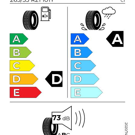
C1
A
A
A
B
B
C
C
D
D
D
E
E
73
dB
2020/740
A
B
C