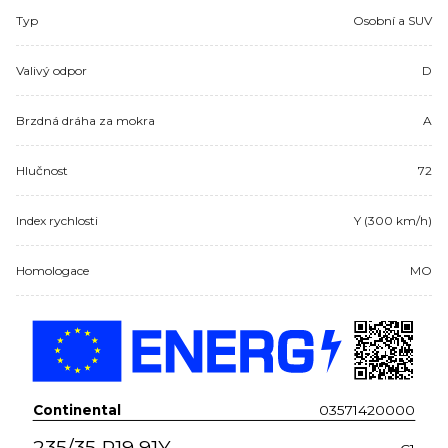
Typ
Osobní a SUV
Valivý odpor
D
Brzdná dráha za mokra
A
Hlučnost
72
Index rychlosti
Y (300 km/h)
Homologace
MO
Continental
03571420000
235/35 R19 91Y