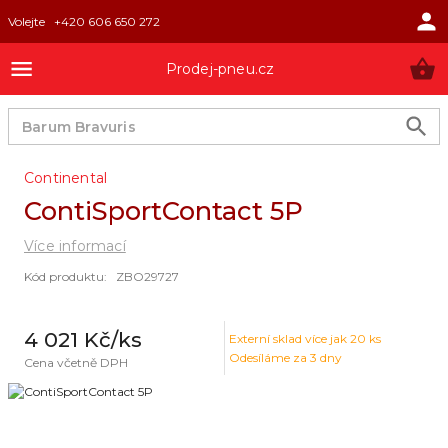
Volejte
+420 606 650 272
Prodej-pneu.cz
Continental
ContiSportContact 5P
Více informací
Kód produktu
:
ZBO29727
4 021 Kč
/ks
Externí sklad
více jak 20 ks
Odesíláme za 3 dny
Cena včetně DPH