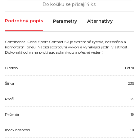
Do košíku se přidají
4
ks.
Podrobný popis
Parametry
Alternativy
Continental Conti Sport Contact 5P je extrémně rychlá, bezpečná a
komofortní pneu. Nabízí sportovní výkon a vynikající jízdní vlastnosti.
Dokonalá ochrana proti aquaplaningu a přesné vedení.
Období
Letní
Šířka
235
Profil
35
Průměr
19
Index nosnosti
91