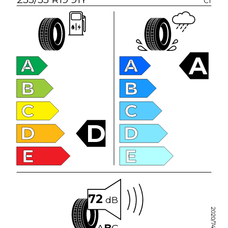
C1
A
A
A
B
B
C
C
D
D
D
E
E
72
dB
2020/740
A
B
C